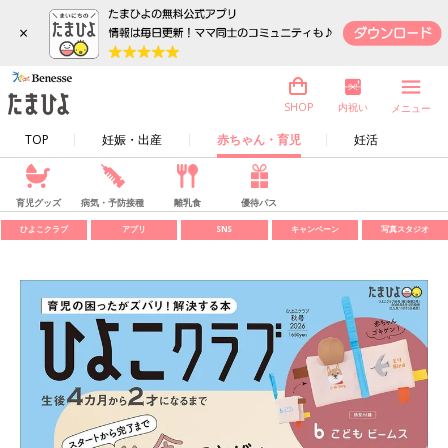
×
内祝い
SHOP
メニュー
TOP
妊娠・出産
赤ちゃん・育児
妊活
育児グッズ
病気・予防接種
離乳食
優待パス
ひよこクラブ
アプリ
SNS
キャンペーン
写真スタジオ