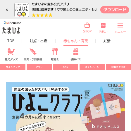
×
内祝い
SHOP
メニュー
TOP
妊娠・出産
赤ちゃん・育児
妊活
育児グッズ
病気・予防接種
離乳食
優待パス
ひよこクラブ
アプリ
SNS
キャンペーン
写真スタジオ