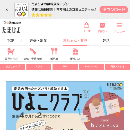
×
内祝い
SHOP
メニュー
TOP
妊娠・出産
赤ちゃん・育児
妊活
育児グッズ
病気・予防接種
離乳食
優待パス
ひよこクラブ
アプリ
SNS
キャンペーン
写真スタジオ