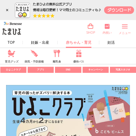
×
内祝い
SHOP
メニュー
TOP
妊娠・出産
赤ちゃん・育児
妊活
育児グッズ
病気・予防接種
離乳食
優待パス
ひよこクラブ
アプリ
SNS
キャンペーン
写真スタジオ