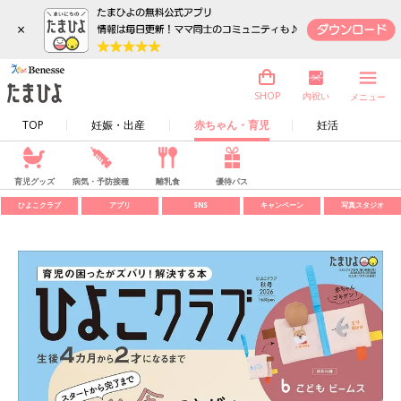
×
内祝い
SHOP
メニュー
TOP
妊娠・出産
赤ちゃん・育児
妊活
育児グッズ
病気・予防接種
離乳食
優待パス
ひよこクラブ
アプリ
SNS
キャンペーン
写真スタジオ