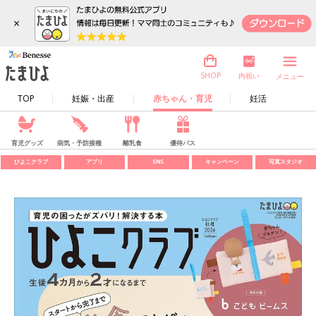
×
内祝い
SHOP
メニュー
TOP
妊娠・出産
赤ちゃん・育児
妊活
育児グッズ
病気・予防接種
離乳食
優待パス
ひよこクラブ
アプリ
SNS
キャンペーン
写真スタジオ