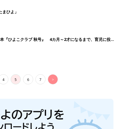
たまひよ」
本『ひよこクラブ 秋号』 4カ月～2才になるまで、育児に役立
4
5
6
7
>