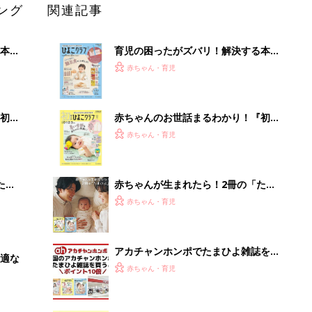
ング
関連記事
本
育児の困ったがズバリ！解決する本
2才
『ひよこクラブ 秋号』 4カ月～2才
赤ちゃん・育児
いっ
になるまで、育児に役立つ情報がいっ
ぱい！
初め
赤ちゃんのお世話まるわかり！『初め
大特
てのひよこクラブ 夏号』〈巻頭大特
赤ちゃん・育児
 お
集〉初めての授乳がうまくいく！ お
ブル
っぱい・ミルクの基本と夏のトラブル
解決テク
たま
赤ちゃんが生まれたら！2冊の「たま
ひよ」
赤ちゃん・育児
アカチャンホンポでたまひよ雑誌を買
適な
うとポイント10倍【期間限定】
赤ちゃん・育児