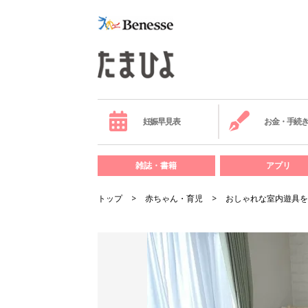
妊娠早見表
お金・手続
雑誌・書籍
アプリ
トップ
赤ちゃん・育児
おしゃれな室内遊具を