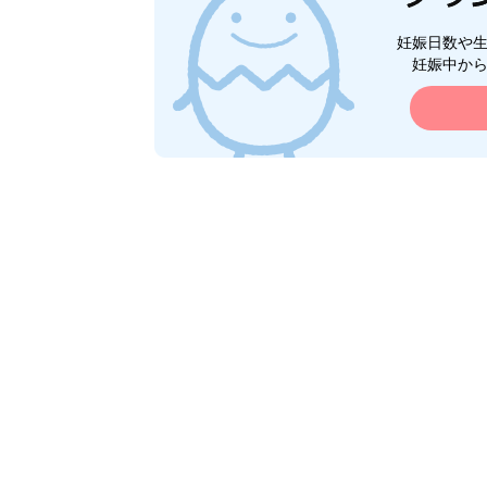
妊娠日数や
妊娠中か