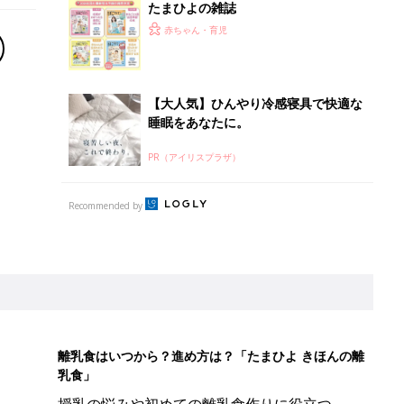
たまひよの雑誌
赤ちゃん・育児
【大人気】ひんやり冷感寝具で快適な
睡眠をあなたに。
PR（アイリスプラザ）
Recommended by
離乳食はいつから？進め方は？「たまひよ きほんの離
乳食」
授乳の悩みや初めての離乳食作りに役立つ