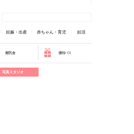
妊娠・出産
赤ちゃん・育児
妊活
離乳食
優待パス
写真スタジオ