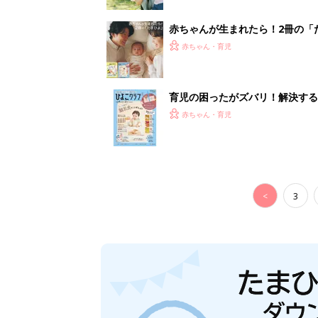
赤ちゃんが生まれたら！2冊の「
赤ちゃん・育児
育児の困ったがズバリ！解決する
つ情報がいっぱい！
赤ちゃん・育児
<
3