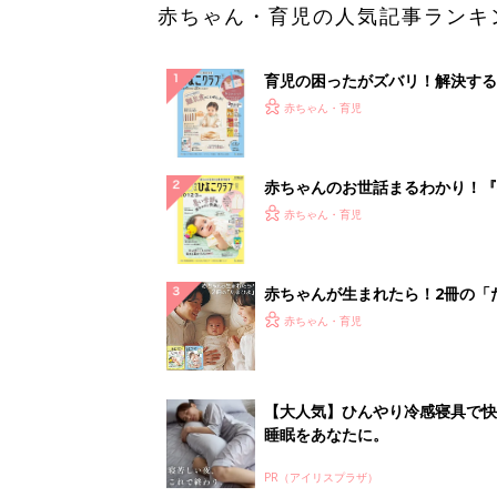
赤ちゃん・育児の人気記事ランキ
育児の困ったがズバリ！解決する
『ひよこクラブ 秋号』 4カ月～
赤ちゃん・育児
になるまで、育児に役立つ情報が
ぱい！
赤ちゃんのお世話まるわかり！『
てのひよこクラブ 夏号』〈巻頭
赤ちゃん・育児
集〉初めての授乳がうまくいく！
っぱい・ミルクの基本と夏のトラ
解決テク
赤ちゃんが生まれたら！2冊の「
ひよ」
赤ちゃん・育児
【大人気】ひんやり冷感寝具で快
睡眠をあなたに。
PR（アイリスプラザ）