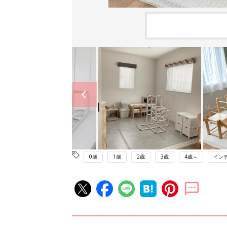
0歳
1歳
2歳
3歳
4歳～
イン