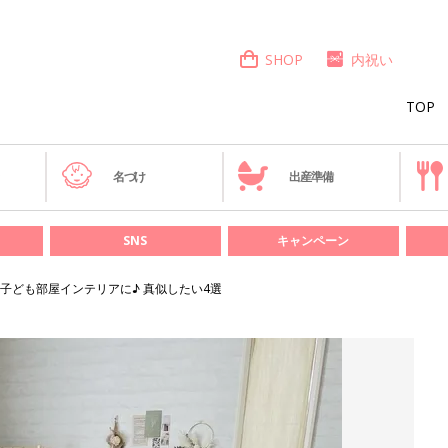
SHOP
内祝い
TOP
き
名づけ
出産準備
SNS
キャンペーン
子ども部屋インテリアに♪ 真似したい4選