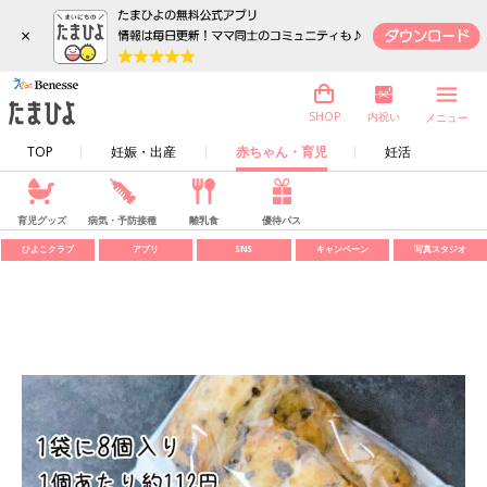
×
内祝い
SHOP
メニュー
TOP
妊娠・出産
赤ちゃん・育児
妊活
育児グッズ
病気・予防接種
離乳食
優待パス
ひよこクラブ
アプリ
SNS
キャンペーン
写真スタジオ