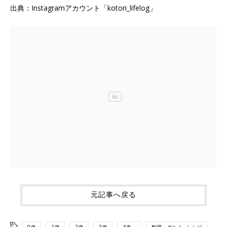
出典：Instagramアカウント「kotori_lifelog」
元記事へ戻る
0歳
1歳
2歳
3歳
4歳～
料理・グルメ・レシピ