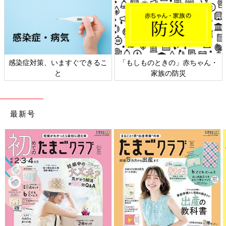
ゃん・
日本外来小児科学会リーフレッ
六星占術 細木かおりさん
ト検討会
相談
最新号