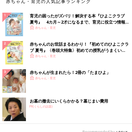
赤ちゃん・育児の人気記事ランキング
育児の困ったがズバリ！解決する本『ひよこクラブ
夏号』 4カ月～2才になるまで、育児に役立つ情報が
いっぱい！
赤ちゃん・育児
赤ちゃんのお世話まるわかり！『初めてのひよこクラ
ブ 夏号』〈巻頭大特集〉初めての授乳がうまくい
く！ おっぱい・ミルクの基本と夏のトラブル 解決テ
赤ちゃん・育児
ク
赤ちゃんが生まれたら！2冊の「たまひよ」
赤ちゃん・育児
お墓の撤去にいくらかかる？墓じまい費用
PR(くらしの話題)
Recommended by