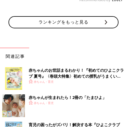
ランキングをもっと見る
関連記事
赤ちゃんのお世話まるわかり！『初めてのひよこクラ
ブ 夏号』〈巻頭大特集〉初めての授乳がうまくい
く！ おっぱい・ミルクの基本と夏のトラブル 解決テ
赤ちゃん・育児
ク
赤ちゃんが生まれたら！2冊の「たまひよ」
赤ちゃん・育児
育児の困ったがズバリ！解決する本『ひよこクラブ