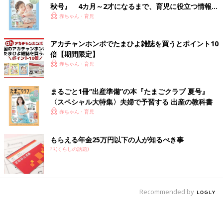
秋号』 4カ月～2才になるまで、育児に役立つ情報が
いっぱい！
赤ちゃん・育児
アカチャンホンポでたまひよ雑誌を買うとポイント10
倍【期間限定】
赤ちゃん・育児
まるごと1冊“出産準備”の本『たまごクラブ 夏号』
〈スペシャル大特集〉夫婦で予習する 出産の教科書
赤ちゃん・育児
もらえる年金25万円以下の人が知るべき事
PR(くらしの話題)
Recommended by