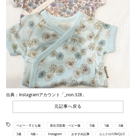
出典：Instagramアカウント「_non.328」
元記事へ戻る
ベビー・子ども服
新生児肌着・ベビー服
0歳
1歳
2歳
3歳
4歳～
Instagram
おすすめ記事
ユニクロ/UNIQLO