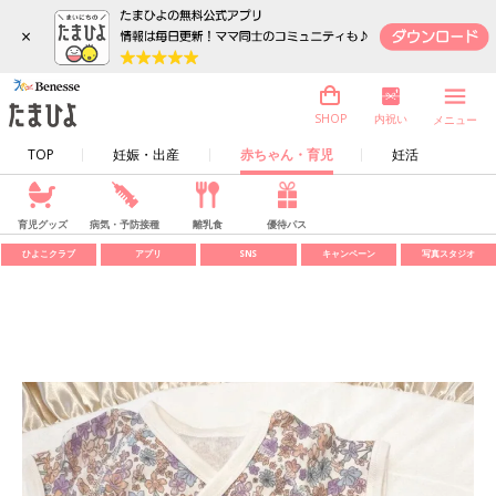
×
内祝い
SHOP
メニュー
TOP
妊娠・出産
赤ちゃん・育児
妊活
育児グッズ
病気・予防接種
離乳食
優待パス
ひよこクラブ
アプリ
SNS
キャンペーン
写真スタジオ