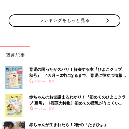
ランキングをもっと見る
関連記事
育児の困ったがズバリ！解決する本『ひよこクラブ
秋号』 4カ月～2才になるまで、育児に役立つ情報が
いっぱい！
赤ちゃん・育児
赤ちゃんのお世話まるわかり！『初めてのひよこクラ
ブ 夏号』〈巻頭大特集〉初めての授乳がうまくい
く！ おっぱい・ミルクの基本と夏のトラブル 解決テ
赤ちゃん・育児
ク
赤ちゃんが生まれたら！2冊の「たまひよ」