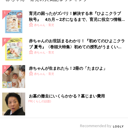
育児の困ったがズバリ！解決する本『ひよこクラブ
秋号』 4カ月～2才になるまで、育児に役立つ情報が
いっぱい！
赤ちゃん・育児
赤ちゃんのお世話まるわかり！『初めてのひよこクラ
ブ 夏号』〈巻頭大特集〉初めての授乳がうまくい
く！ おっぱい・ミルクの基本と夏のトラブル 解決テ
赤ちゃん・育児
ク
赤ちゃんが生まれたら！2冊の「たまひよ」
赤ちゃん・育児
お墓の撤去にいくらかかる？墓じまい費用
PR(くらしの話題)
Recommended by