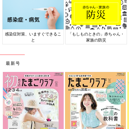
」赤ちゃん・
日本外来小児科学会リーフレッ
六星占術 細木かおり
災
ト検討会
相談
最新号