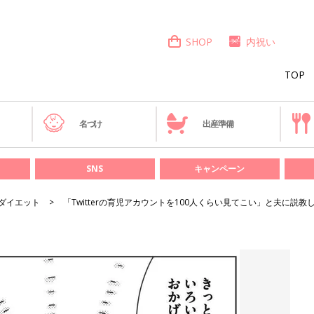
SHOP
内祝い
TOP
き
名づけ
出産準備
SNS
キャンペーン
ダイエット
「Twitterの育児アカウントを100人くらい見てこい」と夫に