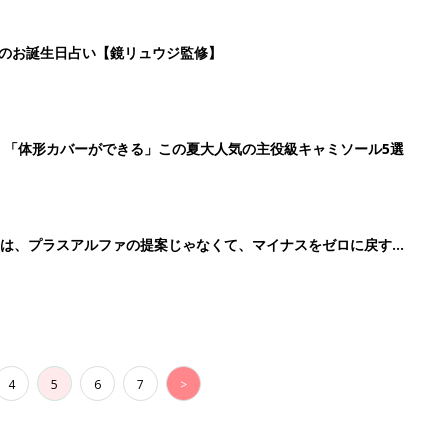
4
5
6
7
>
生後日数に合った情報を毎日お届け
ら産後まで長く使える無料アプリ
ダウンロード