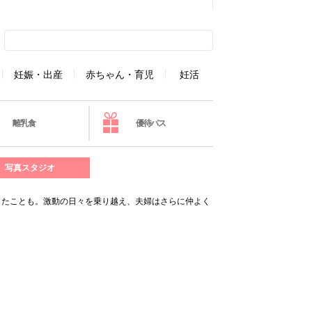
妊娠・出産
赤ちゃん・育児
妊活
離乳食
優待パス
写真スタジオ
説教したことも。激動の日々を乗り越え、夫婦はさらに仲よく