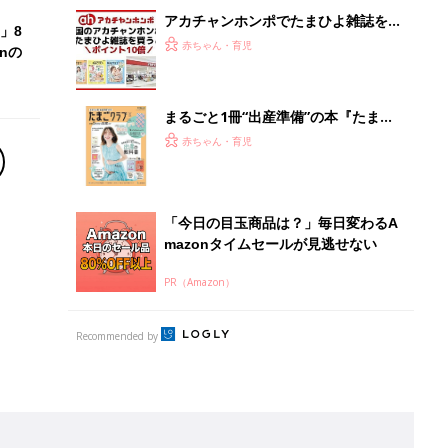
Recommended by
離乳食はいつから？進め方は？「たまひよ きほんの離
乳食」
授乳の悩みや初めての離乳食作りに役立つ
子育てとお金
につ
妊娠・出産・育児にかかる費用やもらえる補助
金・助成金を解説