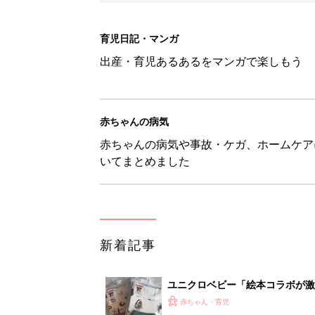
新着記事
ユニクロベビー「絵本コラボが激
5選
赤ちゃん・育児
8月3日生まれはこんな人 365
赤ちゃん・育児
しまむら・GU…「一目ぼれした
赤ちゃん・育児
【漫画】疲れている時に嬉しい
助け『ふうふう子育て ＃90』
赤ちゃん・育児