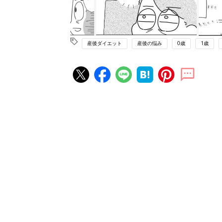
産後ダイエット
産後の悩み
0歳
1歳
赤ちゃん・育児の人気記事ランキ
育児の困ったがズバリ！解決する
『ひよこクラブ 夏号』 4カ月～
赤ちゃん・育児
になるまで、育児に役立つ情報が
ぱい！
赤ちゃんのお世話まるわかり！『
てのひよこクラブ 夏号』〈巻頭
赤ちゃん・育児
集〉初めての授乳がうまくいく！