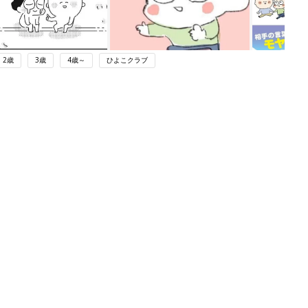
2歳
3歳
4歳～
ひよこクラブ
ング
関連記事
本
赤ちゃんのお世話まるわかり！『初め
2才
てのひよこクラブ 夏号』〈巻頭大特
赤ちゃん・育児
いっ
集〉初めての授乳がうまくいく！ お
っぱい・ミルクの基本と夏のトラブル
解決テク
初め
赤ちゃんが生まれたら！2冊の「たま
大特
ひよ」
赤ちゃん・育児
 お