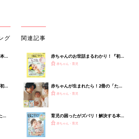
ブル
たま
育児の困ったがズバリ！解決する本
『ひよこクラブ 夏号』 4カ月～2才
赤ちゃん・育児
になるまで、育児に役立つ情報がいっ
ぱい！
アカチャンホンポでたまひよ雑誌を買
」8
うとポイント10倍【期間限定】
赤ちゃん・育児
nの
まるごと1冊“出産準備”の本『たまご
クラブ 夏号』〈スペシャル大特集〉
赤ちゃん・育児
夫婦で予習する 出産の教科書
「今日の目玉商品は？」毎日変わるA
mazonタイムセールが見逃せない
PR（Amazon）