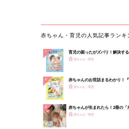
っぱい・ミルクの基本と夏のトラ
解決テク
赤ちゃんが生まれたら！2冊の「
ひよ」
赤ちゃん・育児
「え、こんなセールやってたの？
0％OFF以上が続々登場！Amazo
本気が...
PR（Amazon）
ランキングをもっと見る