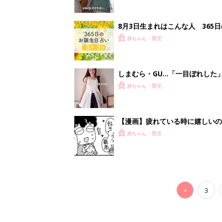
<
3
妊娠日数や
妊娠中か