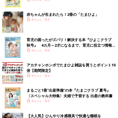
く！ おっぱい・ミルクの基本と夏のトラブル 解決テ
ク
赤ちゃんが生まれたら！2冊の「たまひよ」
赤ちゃん・育児
育児の困ったがズバリ！解決する本『ひよこクラブ
秋号』 4カ月～2才になるまで、育児に役立つ情報が
いっぱい！
赤ちゃん・育児
アカチャンホンポでたまひよ雑誌を買うとポイント10
倍【期間限定】
赤ちゃん・育児
まるごと1冊“出産準備”の本『たまごクラブ 夏号』
〈スペシャル大特集〉夫婦で予習する 出産の教科書
赤ちゃん・育児
【大人気】ひんやり冷感寝具で快適な睡眠を