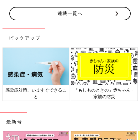
連載一覧へ
ピックアップ
ん・
日本外来小児科学会リーフレッ
六星占術 細木かおりさんの
ト検討会
相談
最新号