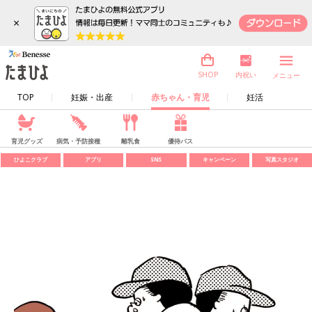
×
内祝い
SHOP
メニュー
TOP
妊娠・出産
赤ちゃん・育児
妊活
育児グッズ
病気・予防接種
離乳食
優待パス
ひよこクラブ
アプリ
SNS
キャンペーン
写真スタジオ