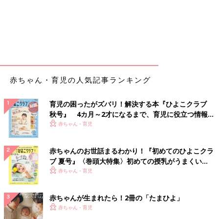
赤ちゃん・育児の人気記事ランキング
育児の困ったがズバリ！解決する本『ひよこクラブ
秋号』 4カ月～2才になるまで、育児に役立つ情報が
いっぱい！
赤ちゃん・育児
赤ちゃんのお世話まるわかり！『初めてのひよこクラ
ブ 夏号』〈巻頭大特集〉初めての授乳がうまくい
く！ おっぱい・ミルクの基本と夏のトラブル 解決テ
赤ちゃん・育児
ク
赤ちゃんが生まれたら！2冊の「たまひよ」
赤ちゃん・育児