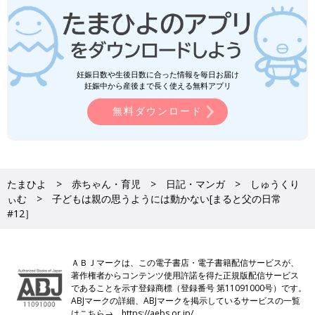
妊娠日数や生後日数に合った情報を毎日お届け
妊娠中から産後まで長く使える無料アプリ
無料ダウンロード
たまひよ
赤ちゃん・育児
日記・マンガ
しゅうくり
ぃむ
子どもは親の思うようには動かない[まると父の日常
#12］
ＡＢＪマークは、この電子書店・電子書籍配信サービスが、
著作権者からコンテンツ使用許諾を得た正規版配信サービス
であることを示す登録商標（登録番号 第11091000号）です。
ABJマークの詳細、ABJマークを掲示しているサービスの一覧
はこちら→
https://aebs.or.jp/