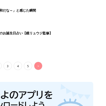
平和だな～」と感じた瞬間
日のお誕生日占い【鏡リュウジ監修】
3
4
5
>