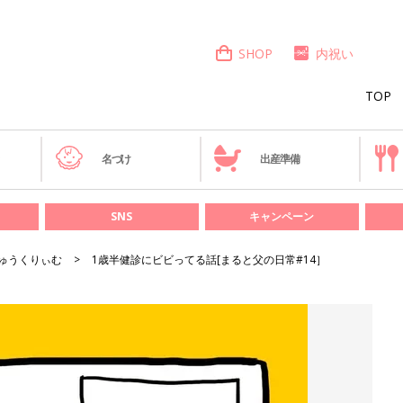
SHOP
内祝い
TOP
き
名づけ
出産準備
SNS
キャンペーン
ゅうくりぃむ
1歳半健診にビビってる話[まると父の日常#14］