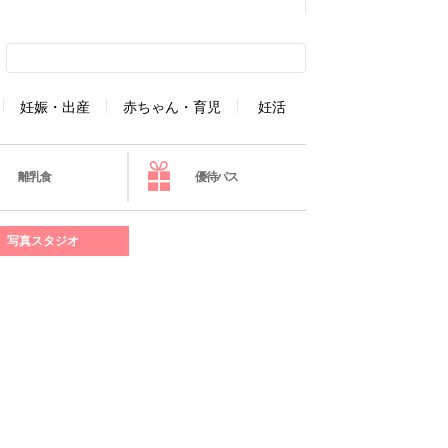
妊娠・出産
赤ちゃん・育児
妊活
離乳食
優待パス
写真スタジオ