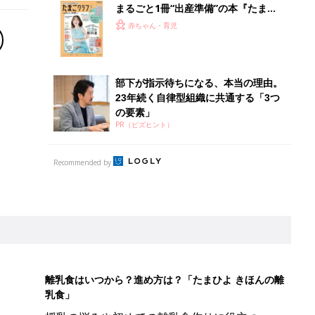
まるごと1冊“出産準備”の本『たまご
クラブ 夏号』〈スペシャル大特集〉
赤ちゃん・育児
夫婦で予習する 出産の教科書
部下が指示待ちになる、本当の理由。
23年続く自律型組織に共通する「3つ
の要素」
PR（ビズヒント）
Recommended by
離乳食はいつから？進め方は？「たまひよ きほんの離
乳食」