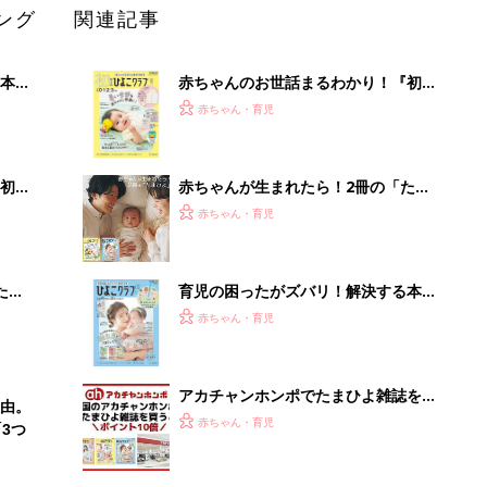
ング
関連記事
本
赤ちゃんのお世話まるわかり！『初め
2才
てのひよこクラブ 夏号』〈巻頭大特
赤ちゃん・育児
いっ
集〉初めての授乳がうまくいく！ お
っぱい・ミルクの基本と夏のトラブル
解決テク
初め
赤ちゃんが生まれたら！2冊の「たま
大特
ひよ」
赤ちゃん・育児
 お
ブル
たま
育児の困ったがズバリ！解決する本
『ひよこクラブ 夏号』 4カ月～2才
赤ちゃん・育児
になるまで、育児に役立つ情報がいっ
ぱい！
アカチャンホンポでたまひよ雑誌を買
由。
うとポイント10倍【期間限定】
赤ちゃん・育児
3つ