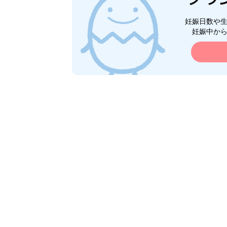
妊娠日数や
妊娠中か