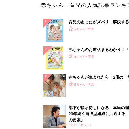
赤ちゃん・育児の人気記事ランキ
育児の困ったがズバリ！解決する
『ひよこクラブ 夏号』 4カ月～
赤ちゃん・育児
になるまで、育児に役立つ情報が
ぱい！
赤ちゃんのお世話まるわかり！『
てのひよこクラブ 夏号』〈巻頭
赤ちゃん・育児
集〉初めての授乳がうまくいく！
っぱい・ミルクの基本と夏のトラ
解決テク
赤ちゃんが生まれたら！2冊の「
ひよ」
赤ちゃん・育児
部下が指示待ちになる、本当の理
23年続く自律型組織に共通する「
の要素」
PR（ビズヒント）