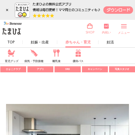
×
内祝い
SHOP
メニュー
TOP
妊娠・出産
赤ちゃん・育児
妊活
育児グッズ
病気・予防接種
離乳食
優待パス
ひよこクラブ
アプリ
SNS
キャンペーン
写真スタジオ