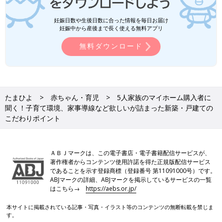
妊娠日数や生後日数に合った情報を毎日お届け
妊娠中から産後まで長く使える無料アプリ
無料ダウンロード
たまひよ
赤ちゃん・育児
5人家族のマイホーム購入者に
聞く！子育て環境、家事導線など欲しいが詰まった新築・戸建ての
こだわりポイント
ＡＢＪマークは、この電子書店・電子書籍配信サービスが、
著作権者からコンテンツ使用許諾を得た正規版配信サービス
であることを示す登録商標（登録番号 第11091000号）です。
ABJマークの詳細、ABJマークを掲示しているサービスの一覧
はこちら→
https://aebs.or.jp/
本サイトに掲載されている記事・写真・イラスト等のコンテンツの無断転載を禁じま
す。