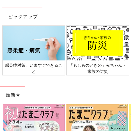
ピックアップ
ん・
日本外来小児科学会リーフレッ
六星占術 細木かおりさんの人
ト検討会
相談
最新号