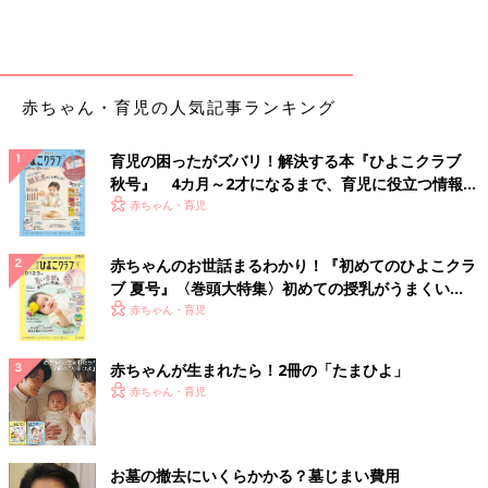
赤ちゃん・育児の人気記事ランキング
育児の困ったがズバリ！解決する本『ひよこクラブ
秋号』 4カ月～2才になるまで、育児に役立つ情報が
いっぱい！
赤ちゃん・育児
赤ちゃんのお世話まるわかり！『初めてのひよこクラ
ブ 夏号』〈巻頭大特集〉初めての授乳がうまくい
く！ おっぱい・ミルクの基本と夏のトラブル 解決テ
赤ちゃん・育児
ク
赤ちゃんが生まれたら！2冊の「たまひよ」
赤ちゃん・育児
お墓の撤去にいくらかかる？墓じまい費用