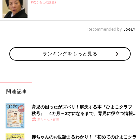
PR(くらしの話題)
Recommended by
ランキングをもっと見る
関連記事
育児の困ったがズバリ！解決する本『ひよこクラブ
秋号』 4カ月～2才になるまで、育児に役立つ情報が
いっぱい！
赤ちゃん・育児
赤ちゃんのお世話まるわかり！『初めてのひよこクラ