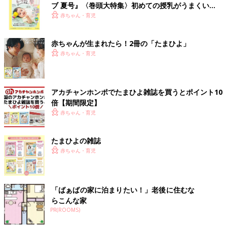
ブ 夏号』〈巻頭大特集〉初めての授乳がうまくい
く！ おっぱい・ミルクの基本と夏のトラブル 解決テ
赤ちゃん・育児
ク
赤ちゃんが生まれたら！2冊の「たまひよ」
赤ちゃん・育児
アカチャンホンポでたまひよ雑誌を買うとポイント10
倍【期間限定】
赤ちゃん・育児
たまひよの雑誌
赤ちゃん・育児
「ばぁばの家に泊まりたい！」老後に住むな
らこんな家
PR(ROOMS)