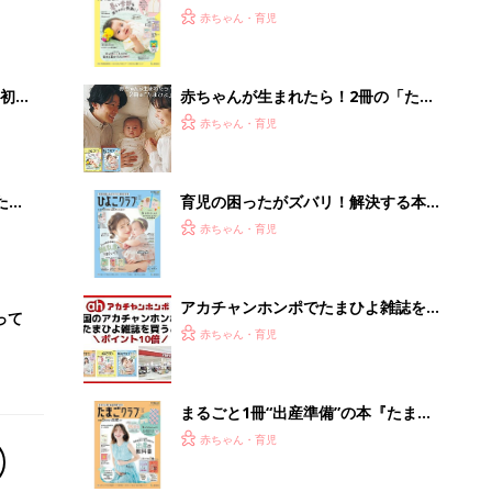
まるごと1冊“出産準備”の本『たまご
クラブ 夏号』〈スペシャル大特集〉
赤ちゃん・育児
夫婦で予習する 出産の教科書
「うちの社員はやる気がない」と嘆く
リーダーへの警鐘。自律型組織をつく
る前に外せな...
PR（ビズヒント）
Recommended by
離乳食はいつから？進め方は？「たまひよ きほんの離