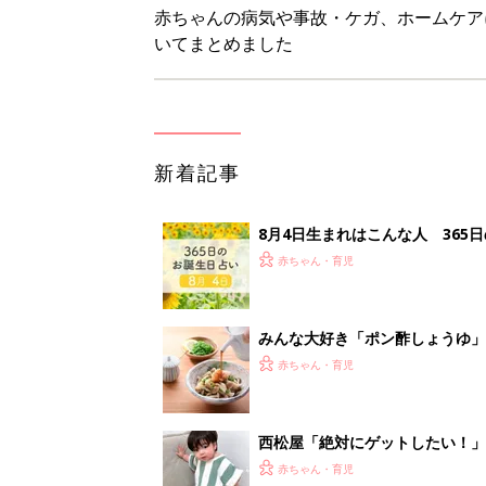
養学的にも最高⁉
赤ちゃん・育児
西松屋「絶対にゲットしたい！
ズりアイテム5選
赤ちゃん・育児
0-2才育児まとめ：子どもの命を守る、C
赤ちゃん・育児
<
1