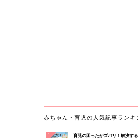
赤ちゃん・育児の人気記事ランキ
育児の困ったがズバリ！解決する
『ひよこクラブ 夏号』 4カ月～
赤ちゃん・育児
になるまで、育児に役立つ情報が
ぱい！
赤ちゃんのお世話まるわかり！『
てのひよこクラブ 夏号』〈巻頭
赤ちゃん・育児
集〉初めての授乳がうまくいく！
っぱい・ミルクの基本と夏のトラ
解決テク
赤ちゃんが生まれたら！2冊の「
ひよ」
赤ちゃん・育児
「持ち家を売る時のNG行為」知
るだけで得する事とは