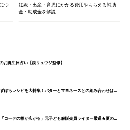
」「コーデの幅が広がる」元子ども服販売員ライター厳選★夏のバ
LO(Chief Life Officer)拝命。[ハハのさけび #103]
2
3
4
5
>