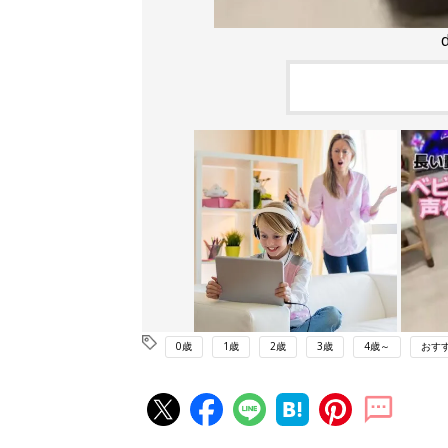
0歳
1歳
2歳
3歳
4歳～
おす