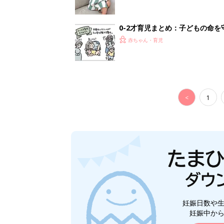
妊娠日数や
妊娠中か