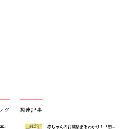
ング
関連記事
本
赤ちゃんのお世話まるわかり！『初め
2才
てのひよこクラブ 夏号』〈巻頭大特
赤ちゃん・育児
いっ
集〉初めての授乳がうまくいく！ お
っぱい・ミルクの基本と夏のトラブル
解決テク
初め
赤ちゃんが生まれたら！2冊の「たま
大特
ひよ」
赤ちゃん・育児
 お
ブル
たま
育児の困ったがズバリ！解決する本
『ひよこクラブ 夏号』 4カ月～2才
赤ちゃん・育児
になるまで、育児に役立つ情報がいっ
ぱい！
アカチャンホンポでたまひよ雑誌を買
って
うとポイント10倍【期間限定】
赤ちゃん・育児