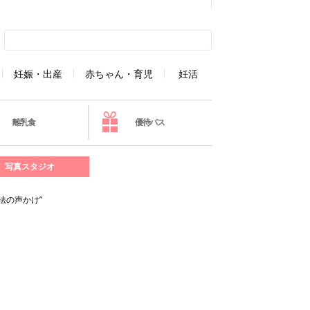
妊娠・出産
赤ちゃん・育児
妊活
離乳食
優待パス
写真スタジオ
法の声かけ”