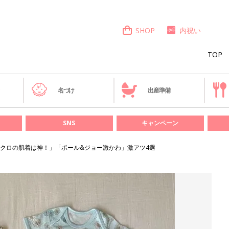
SHOP
内祝い
TOP
き
名づけ
出産準備
SNS
キャンペーン
クロの肌着は神！」「ポール&ジョー激かわ」激アツ4選