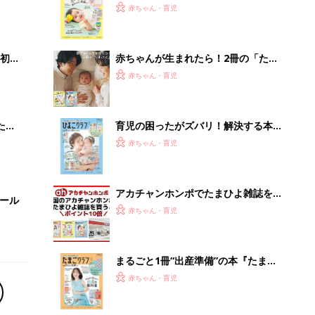
2才
てのひよこクラブ 夏号』〈巻頭大特
赤ちゃん・育児
いっ
集〉初めての授乳がうまくいく！ お
っぱい・ミルクの基本と夏のトラブル
解決テク
初め
赤ちゃんが生まれたら！2冊の「たま
大特
ひよ」
赤ちゃん・育児
 お
ブル
たま
育児の困ったがズバリ！解決する本
『ひよこクラブ 夏号』 4カ月～2才
赤ちゃん・育児
になるまで、育児に役立つ情報がいっ
ぱい！
アカチャンホンポでたまひよ雑誌を買
セール
うとポイント10倍【期間限定】
赤ちゃん・育児
まるごと1冊“出産準備”の本『たまご
クラブ 夏号』〈スペシャル大特集〉
赤ちゃん・育児
夫婦で予習する 出産の教科書