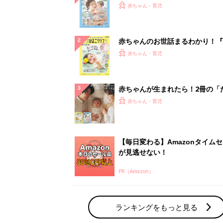
『ひよこクラブ 夏号』 4カ月～
赤ちゃん・育児
になるまで、育児に役立つ情報が
ぱい！
赤ちゃんのお世話まるわかり！『
てのひよこクラブ 夏号』〈巻頭
赤ちゃん・育児
集〉初めての授乳がうまくいく！
っぱい・ミルクの基本と夏のトラ
解決テク
赤ちゃんが生まれたら！2冊の「
ひよ」
赤ちゃん・育児
【毎日変わる】Amazonタイム
が見逃せない！
PR（Amazon）
ランキングをもっと見る