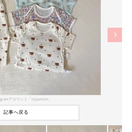
agramアカウント「csyumom」
記事へ戻る