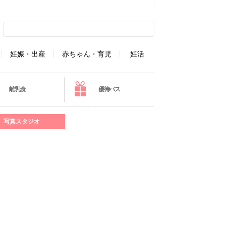
妊娠・出産
赤ちゃん・育児
妊活
離乳食
優待パス
写真スタジオ