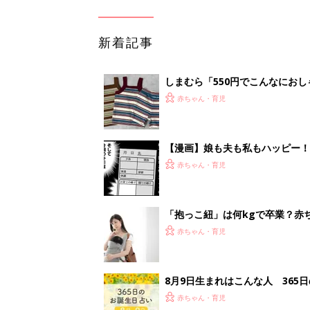
新着記事
しまむら「550円でこんなにお
夏のバズりトップス4選
赤ちゃん・育児
【漫画】娘も夫も私もハッピー
うふう子育て ＃92』
赤ちゃん・育児
「抱っこ紐」は何kgで卒業？赤
赤ちゃん・育児
8月9日生まれはこんな人 365
赤ちゃん・育児