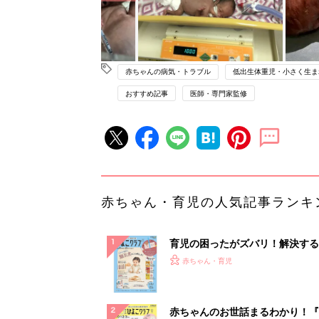
赤ちゃんの病気・トラブル
低出生体重児・小さく生ま
おすすめ記事
医師・専門家監修
赤ちゃん・育児の人気記事ランキ
育児の困ったがズバリ！解決する
『ひよこクラブ 秋号』 4カ月～
赤ちゃん・育児
になるまで、育児に役立つ情報が
ぱい！
赤ちゃんのお世話まるわかり！『