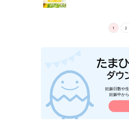
1
2
妊娠日数や
妊娠中か