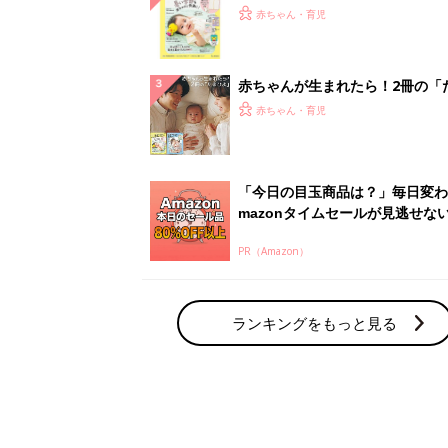
てのひよこクラブ 夏号』〈巻頭
赤ちゃん・育児
集〉初めての授乳がうまくいく！
っぱい・ミルクの基本と夏のトラ
解決テク
赤ちゃんが生まれたら！2冊の「
ひよ」
赤ちゃん・育児
「今日の目玉商品は？」毎日変わ
mazonタイムセールが見逃せな
PR（Amazon）
ランキングをもっと見る