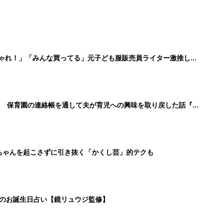
しゃれ！」「みんな買ってる」元子ども服販売員ライター激推し★
！ 保育園の連絡帳を通して夫が育児への興味を取り戻した話『ふ
ちゃんを起こさずに引き抜く「かくし芸」的テクも
日のお誕生日占い【鏡リュウジ監修】