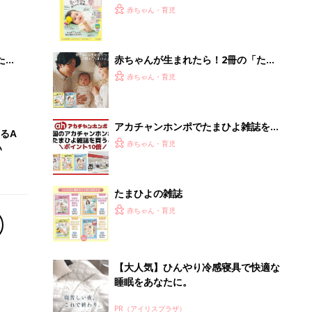
大特
てのひよこクラブ 夏号』〈巻頭大特
赤ちゃん・育児
 お
集〉初めての授乳がうまくいく！ お
ブル
っぱい・ミルクの基本と夏のトラブル
解決テク
たま
赤ちゃんが生まれたら！2冊の「たま
ひよ」
赤ちゃん・育児
アカチャンホンポでたまひよ雑誌を買
るA
うとポイント10倍【期間限定】
赤ちゃん・育児
い
たまひよの雑誌
赤ちゃん・育児
【大人気】ひんやり冷感寝具で快適な
睡眠をあなたに。
PR（アイリスプラザ）