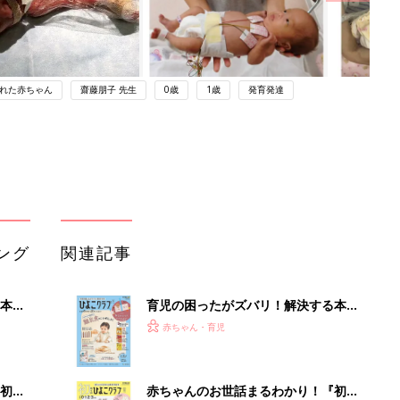
れた赤ちゃん
齋藤朋子 先生
0歳
1歳
発育発達
ング
関連記事
本
育児の困ったがズバリ！解決する本
2才
『ひよこクラブ 秋号』 4カ月～2才
赤ちゃん・育児
いっ
になるまで、育児に役立つ情報がいっ
ぱい！
初め
赤ちゃんのお世話まるわかり！『初め