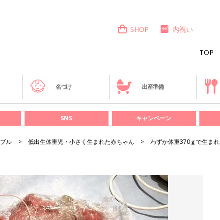
SHOP
内祝い
TOP
き
名づけ
出産準備
SNS
キャンペーン
ブル
低出生体重児・小さく生まれた赤ちゃん
わずか体重370ｇで生ま