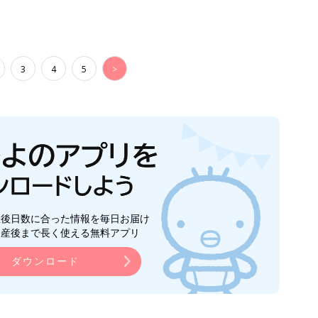
3
4
5
>
生後日数に合った情報を毎日お届け
ら産後まで長く使える無料アプリ
ダウンロード