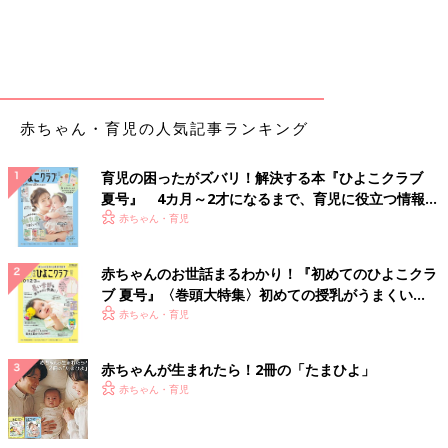
赤ちゃん・育児の人気記事ランキング
育児の困ったがズバリ！解決する本『ひよこクラブ
夏号』 4カ月～2才になるまで、育児に役立つ情報が
いっぱい！
赤ちゃん・育児
赤ちゃんのお世話まるわかり！『初めてのひよこクラ
ブ 夏号』〈巻頭大特集〉初めての授乳がうまくい
く！ おっぱい・ミルクの基本と夏のトラブル 解決テ
赤ちゃん・育児
ク
赤ちゃんが生まれたら！2冊の「たまひよ」
赤ちゃん・育児