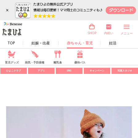
×
内祝い
SHOP
メニュー
TOP
妊娠・出産
赤ちゃん・育児
妊活
育児グッズ
病気・予防接種
離乳食
優待パス
ひよこクラブ
アプリ
SNS
キャンペーン
写真スタジオ