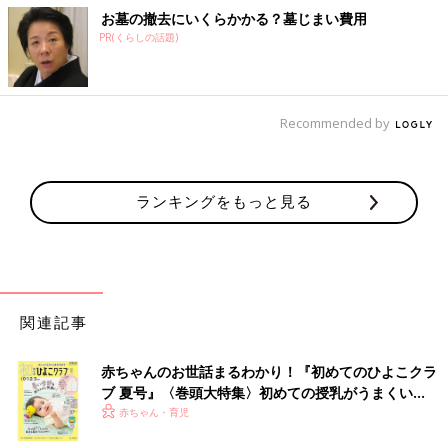
お墓の撤去にいくらかかる？墓じまい費用
PR(くらしの話題)
Recommended by
ランキングをもっと見る
関連記事
赤ちゃんのお世話まるわかり！『初めてのひよこクラ
ブ 夏号』〈巻頭大特集〉初めての授乳がうまくい
く！ おっぱい・ミルクの基本と夏のトラブル 解決テ
赤ちゃん・育児
ク