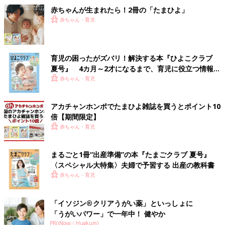
赤ちゃんが生まれたら！2冊の「たまひよ」
赤ちゃん・育児
育児の困ったがズバリ！解決する本『ひよこクラブ
夏号』 4カ月～2才になるまで、育児に役立つ情報が
いっぱい！
赤ちゃん・育児
アカチャンホンポでたまひよ雑誌を買うとポイント10
倍【期間限定】
赤ちゃん・育児
まるごと1冊“出産準備”の本『たまごクラブ 夏号』
〈スペシャル大特集〉夫婦で予習する 出産の教科書
赤ちゃん・育児
「イソジン®クリアうがい薬」といっしょに
「うがいパワー」で一年中！ 健やか
PR(iNova｜Hugkum)