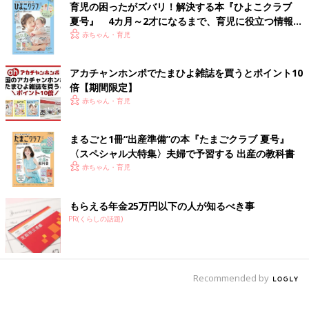
育児の困ったがズバリ！解決する本『ひよこクラブ
夏号』 4カ月～2才になるまで、育児に役立つ情報が
いっぱい！
赤ちゃん・育児
アカチャンホンポでたまひよ雑誌を買うとポイント10
倍【期間限定】
赤ちゃん・育児
まるごと1冊“出産準備”の本『たまごクラブ 夏号』
〈スペシャル大特集〉夫婦で予習する 出産の教科書
赤ちゃん・育児
もらえる年金25万円以下の人が知るべき事
PR(くらしの話題)
Recommended by