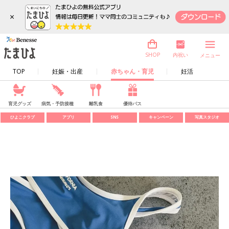
×
内祝い
SHOP
メニュー
TOP
妊娠・出産
赤ちゃん・育児
妊活
育児グッズ
病気・予防接種
離乳食
優待パス
ひよこクラブ
アプリ
SNS
キャンペーン
写真スタジオ