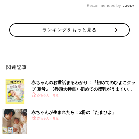
Recommended by
ランキングをもっと見る
関連記事
赤ちゃんのお世話まるわかり！『初めてのひよこクラ
ブ 夏号』〈巻頭大特集〉初めての授乳がうまくい
く！ おっぱい・ミルクの基本と夏のトラブル 解決テ
赤ちゃん・育児
ク
赤ちゃんが生まれたら！2冊の「たまひよ」
赤ちゃん・育児