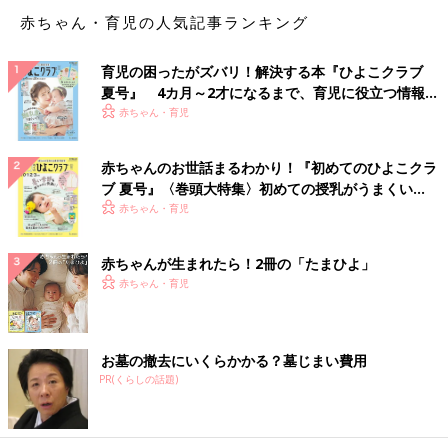
赤ちゃん・育児の人気記事ランキング
育児の困ったがズバリ！解決する本『ひよこクラブ
夏号』 4カ月～2才になるまで、育児に役立つ情報が
いっぱい！
赤ちゃん・育児
赤ちゃんのお世話まるわかり！『初めてのひよこクラ
ブ 夏号』〈巻頭大特集〉初めての授乳がうまくい
く！ おっぱい・ミルクの基本と夏のトラブル 解決テ
赤ちゃん・育児
ク
赤ちゃんが生まれたら！2冊の「たまひよ」
赤ちゃん・育児
お墓の撤去にいくらかかる？墓じまい費用
PR(くらしの話題)