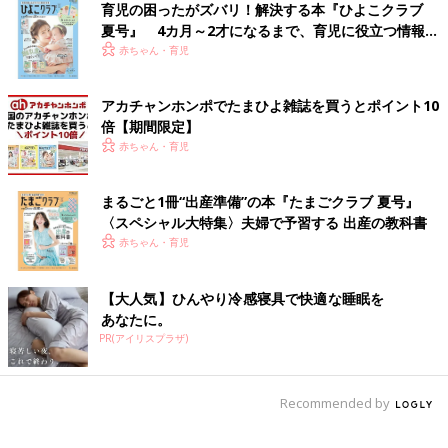
育児の困ったがズバリ！解決する本『ひよこクラブ
夏号』 4カ月～2才になるまで、育児に役立つ情報が
いっぱい！
赤ちゃん・育児
アカチャンホンポでたまひよ雑誌を買うとポイント10
倍【期間限定】
赤ちゃん・育児
まるごと1冊“出産準備”の本『たまごクラブ 夏号』
〈スペシャル大特集〉夫婦で予習する 出産の教科書
赤ちゃん・育児
【大人気】ひんやり冷感寝具で快適な睡眠を
あなたに。
PR(アイリスプラザ)
Recommended by