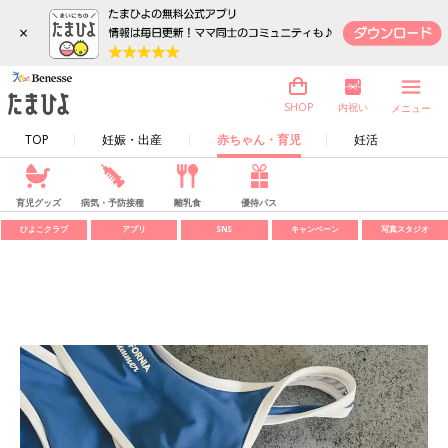
×
内祝い
SHOP
メニュー
TOP
妊娠・出産
赤ちゃん・育児
妊活
育児グッズ
病気・予防接種
離乳食
優待パス
ひよこクラブ
アプリ
SNS
キャンペーン
写真スタジオ