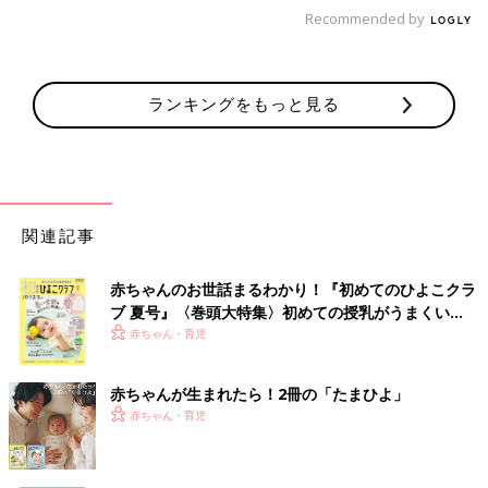
Recommended by
ランキングをもっと見る
関連記事
赤ちゃんのお世話まるわかり！『初めてのひよこクラ
ブ 夏号』〈巻頭大特集〉初めての授乳がうまくい
く！ おっぱい・ミルクの基本と夏のトラブル 解決テ
赤ちゃん・育児
ク
赤ちゃんが生まれたら！2冊の「たまひよ」
赤ちゃん・育児