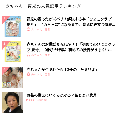
赤ちゃん・育児の人気記事ランキング
育児の困ったがズバリ！解決する本『ひよこクラブ
夏号』 4カ月～2才になるまで、育児に役立つ情報が
いっぱい！
赤ちゃん・育児
赤ちゃんのお世話まるわかり！『初めてのひよこクラ
ブ 夏号』〈巻頭大特集〉初めての授乳がうまくい
く！ おっぱい・ミルクの基本と夏のトラブル 解決テ
赤ちゃん・育児
ク
赤ちゃんが生まれたら！2冊の「たまひよ」
赤ちゃん・育児
お墓の撤去にいくらかかる？墓じまい費用
PR(くらしの話題)