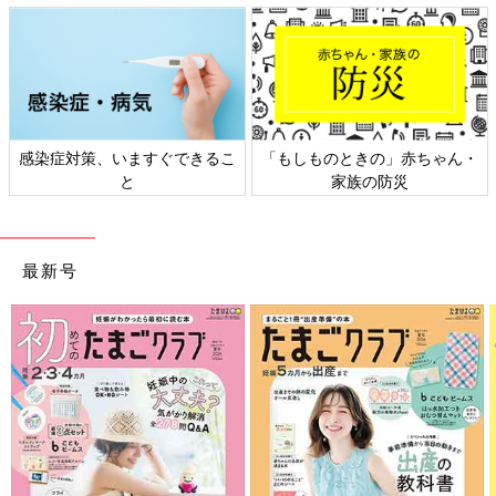
日本外来小児科学会リーフレッ
六星占術 細木かおりさんの人生
ト検討会
相談
最新号