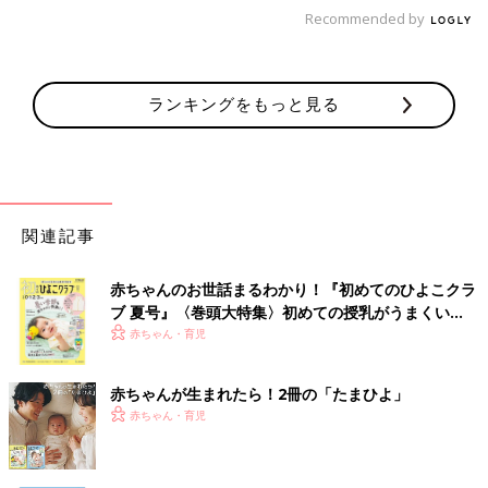
Recommended by
ランキングをもっと見る
関連記事
赤ちゃんのお世話まるわかり！『初めてのひよこクラ
ブ 夏号』〈巻頭大特集〉初めての授乳がうまくい
く！ おっぱい・ミルクの基本と夏のトラブル 解決テ
赤ちゃん・育児
ク
赤ちゃんが生まれたら！2冊の「たまひよ」
赤ちゃん・育児