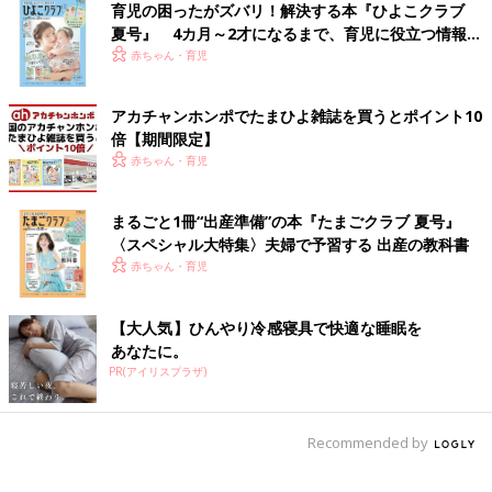
育児の困ったがズバリ！解決する本『ひよこクラブ
夏号』 4カ月～2才になるまで、育児に役立つ情報が
いっぱい！
赤ちゃん・育児
アカチャンホンポでたまひよ雑誌を買うとポイント10
倍【期間限定】
赤ちゃん・育児
まるごと1冊“出産準備”の本『たまごクラブ 夏号』
〈スペシャル大特集〉夫婦で予習する 出産の教科書
赤ちゃん・育児
【大人気】ひんやり冷感寝具で快適な睡眠を
あなたに。
PR(アイリスプラザ)
Recommended by