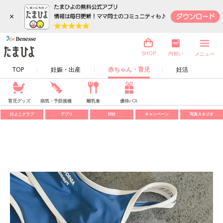
×
内祝い
SHOP
メニュー
TOP
妊娠・出産
赤ちゃん・育児
妊活
育児グッズ
病気・予防接種
離乳食
優待パス
ひよこクラブ
アプリ
SNS
キャンペーン
写真スタジオ