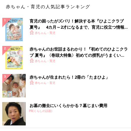
赤ちゃん・育児の人気記事ランキング
育児の困ったがズバリ！解決する本『ひよこクラブ
夏号』 4カ月～2才になるまで、育児に役立つ情報が
いっぱい！
赤ちゃん・育児
赤ちゃんのお世話まるわかり！『初めてのひよこクラ
ブ 夏号』〈巻頭大特集〉初めての授乳がうまくい
く！ おっぱい・ミルクの基本と夏のトラブル 解決テ
赤ちゃん・育児
ク
赤ちゃんが生まれたら！2冊の「たまひよ」
赤ちゃん・育児
お墓の撤去にいくらかかる？墓じまい費用
PR(くらしの話題)