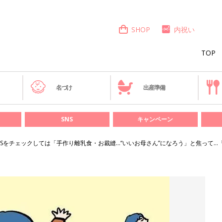
SHOP
内祝い
TOP
き
名づけ
出産準備
SNS
キャンペーン
NSをチェックしては「手作り離乳食・お裁縫…“いいお母さん”になろう」と焦って