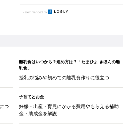
につ
妊娠・出産・育児にかかる費用やもらえる補助
金・助成金を解説
ル」、間違っているかも？「思い出があって捨てられない」に収納
「110円でこのクオリティ」超優秀！トラベルグッズ4選
！？親が悩まされる「魔の3週目」って何？「魔の3カ月」もある