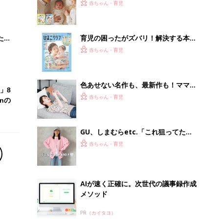
AIが速く正確に。次世代の議事録作成
メソッド
PR（カイタヨ）
Recommended by
離乳食はいつから？進め方は？「たまひよ きほんの離
乳食」
授乳の悩みや初めての離乳食作りに役立つ
子育てとお金