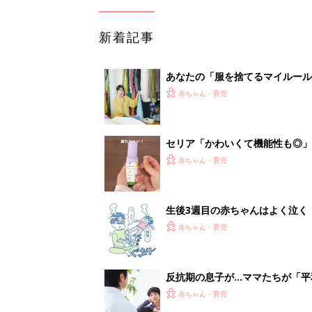
反抗期の息子が...ママたちが「
赤ちゃん・育児
1
2
妊娠日数や
妊娠中か