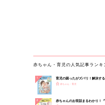
育児の困ったがズバリ！解決する
『ひよこクラブ 夏号』 4カ月～
赤ちゃん・育児
になるまで、育児に役立つ情報が
ぱい！
赤ちゃんのお世話まるわかり！『
てのひよこクラブ 夏号』〈巻頭
赤ちゃん・育児
集〉初めての授乳がうまくいく！
っぱい・ミルクの基本と夏のトラ
解決テク
赤ちゃんが生まれたら！2冊の「
ひよ」
赤ちゃん・育児
「え、こんなセールやってたの？
0％OFF以上が続々登場！Amazo
本気が...
PR（Amazon）
ランキングをもっと見る