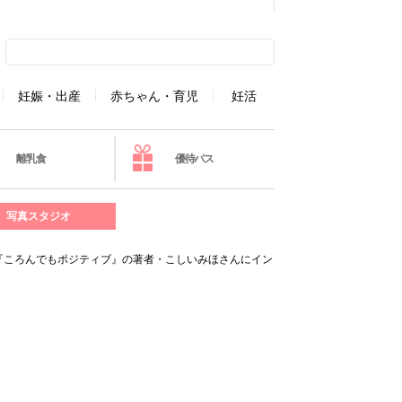
妊娠・出産
赤ちゃん・育児
妊活
離乳食
優待パス
写真スタジオ
…『ころんでもポジティブ』の著者・こしいみほさんにイン