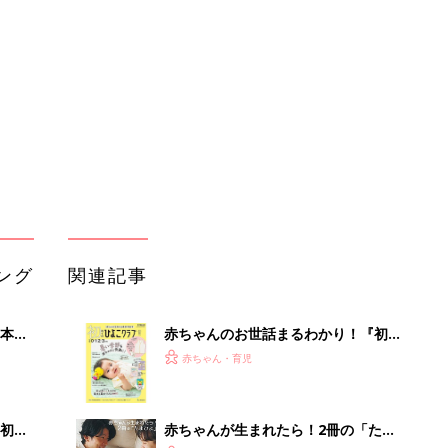
本
赤ちゃんのお世話まるわかり！『初め
2才
てのひよこクラブ 夏号』〈巻頭大特
赤ちゃん・育児
いっ
集〉初めての授乳がうまくいく！ お
っぱい・ミルクの基本と夏のトラブル
解決テク
初め
赤ちゃんが生まれたら！2冊の「たま
大特
ひよ」
赤ちゃん・育児
 お
ブル
たま
育児の困ったがズバリ！解決する本
『ひよこクラブ 夏号』 4カ月～2才
赤ちゃん・育児
になるまで、育児に役立つ情報がいっ
ぱい！
色あせない名作も、最新作も！ママと
」8
漫画のつきあい方
赤ちゃん・育児
nの
GU、しまむらetc.「これ狙ってた」
「色味が可愛すぎる」先取りコーデが
赤ちゃん・育児
大人気！春カラーアイテム5選