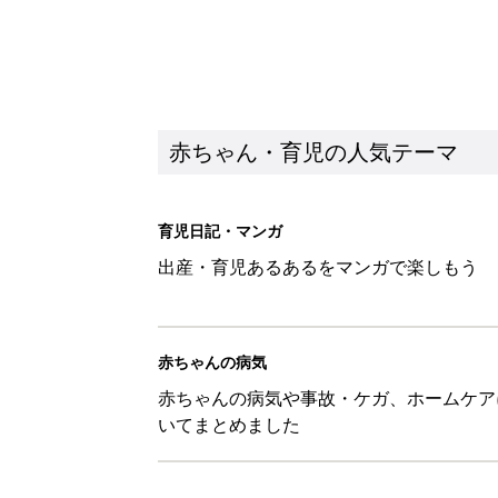
赤ちゃんの病気や事故・ケガ、ホームケア
いてまとめました
新着記事
あなたの「服を捨てるマイルー
スタイリストが喝！
赤ちゃん・育児
セリア「かわいくて機能性も◎」
赤ちゃん・育児
生後3週目の赤ちゃんはよく泣く
って本当？【専門家】
赤ちゃん・育児