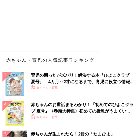
赤ちゃん・育児の人気記事ランキング
育児の困ったがズバリ！解決する本『ひよこクラブ
夏号』 4カ月～2才になるまで、育児に役立つ情報が
いっぱい！
赤ちゃん・育児
赤ちゃんのお世話まるわかり！『初めてのひよこクラ
ブ 夏号』〈巻頭大特集〉初めての授乳がうまくい
く！ おっぱい・ミルクの基本と夏のトラブル 解決テ
赤ちゃん・育児
ク
赤ちゃんが生まれたら！2冊の「たまひよ」