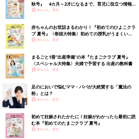
秋号』 4カ月～2才になるまで、育児に役立つ情報が
いっぱい！
赤ちゃん・育児
赤ちゃんのお世話まるわかり！『初めてのひよこクラ
ブ 夏号』〈巻頭大特集〉初めての授乳がうまくい
く！ おっぱい・ミルクの基本と夏のトラブル 解決テ
赤ちゃん・育児
ク
まるごと1冊“出産準備”の本『たまごクラブ 夏号』
〈スペシャル大特集〉夫婦で予習する 出産の教科書
赤ちゃん・育児
足のにおいで悩むママ・パパが大絶賛する「魔法の
粉」とは？
赤ちゃん・育児
初めて妊娠されたかたに！妊娠がわかったら最初に読
む本『初めてのたまごクラブ 夏号』
赤ちゃん・育児