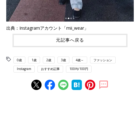
出典：Instagramアカウント「mii_wear」
元記事へ戻る
0歳
1歳
2歳
3歳
4歳～
ファッション
Instagram
おすすめ記事
100均/100円