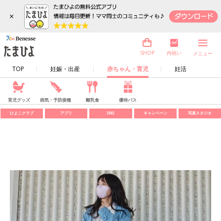
×
内祝い
SHOP
メニュー
TOP
妊娠・出産
赤ちゃん・育児
妊活
育児グッズ
病気・予防接種
離乳食
優待パス
ひよこクラブ
アプリ
SNS
キャンペーン
写真スタジオ