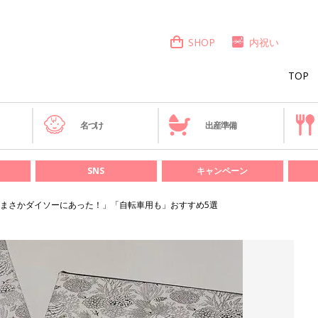
SHOP
内祝い
TOP
き
名づけ
出産準備
SNS
キャンペーン
まさかダイソーにあった！」「自転車用も」おすすめ5選