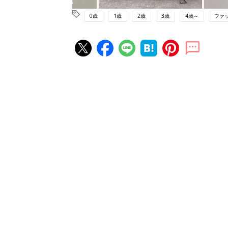
0歳
1歳
2歳
3歳
4歳～
ファ
赤ちゃん・育児の人気記事ランキ
育児の困ったがズバリ！解決する
『ひよこクラブ 夏号』 4カ月～
赤ちゃん・育児
になるまで、育児に役立つ情報が
ぱい！
赤ちゃんのお世話まるわかり！『
てのひよこクラブ 夏号』〈巻頭
赤ちゃん・育児
集〉初めての授乳がうまくいく！
っぱい・ミルクの基本と夏のトラ
解決テク
赤ちゃんが生まれたら！2冊の「