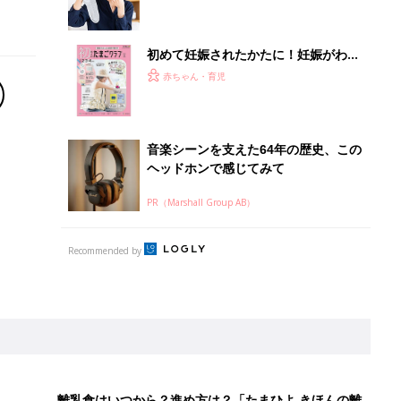
離乳食はいつから？進め方は？「たまひよ きほんの離
乳食」
授乳の悩みや初めての離乳食作りに役立つ
子育てとお金
につ
妊娠・出産・育児にかかる費用やもらえる補助
金・助成金を解説