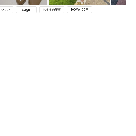
ッション
Instagram
おすすめ記事
100均/100円
ング
関連記事
本
赤ちゃんのお世話まるわかり！『初め
2才
てのひよこクラブ 夏号』〈巻頭大特
赤ちゃん・育児
いっ
集〉初めての授乳がうまくいく！ お
っぱい・ミルクの基本と夏のトラブル
解決テク
初め
育児の困ったがズバリ！解決する本
大特
『ひよこクラブ 夏号』 4カ月～2才
赤ちゃん・育児
 お
になるまで、育児に役立つ情報がいっ
ブル
ぱい！
たま
まるごと1冊“出産準備”の本『たまご