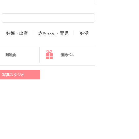
妊娠・出産
赤ちゃん・育児
妊活
離乳食
優待パス
写真スタジオ