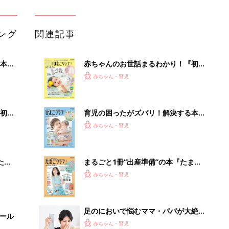
クラブ 夏号』〈スペシャル大特集〉
赤ちゃん・育児
夫婦で予習する 出産の教科書
足のにおいで悩むママ・パパが大絶賛
セール
する「魔法の粉」とは？
赤ちゃん・育児
初めて妊娠されたかたに！妊娠がわか
ったら最初に読む本『初めてのたまご
赤ちゃん・育児
クラブ 夏号』
音楽シーンを支えた64年の歴史、この
ヘッドホンで感じてみて
PR（Marshall Group AB）
Recommended by