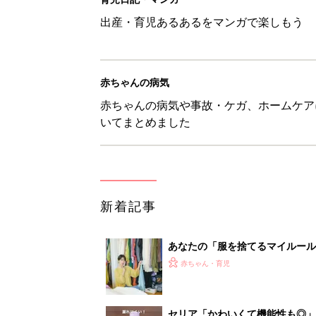
あなたの「服を捨てるマイルー
スタイリストが喝！
赤ちゃん・育児
セリア「かわいくて機能性も◎」
赤ちゃん・育児
生後3週目の赤ちゃんはよく泣く
って本当？【専門家】
赤ちゃん・育児
反抗期の息子が...ママたちが「
赤ちゃん・育児
1
2