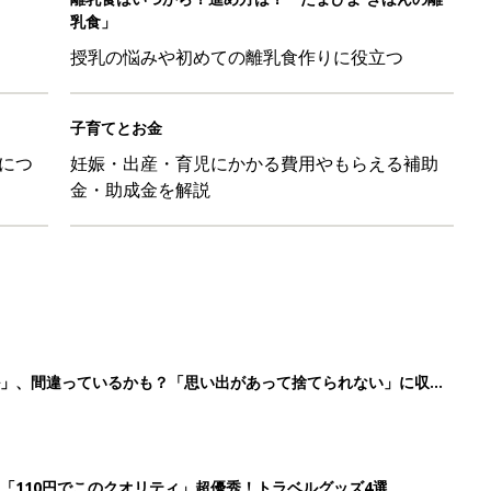
ル」、間違っているかも？「思い出があって捨てられない」に収納
「110円でこのクオリティ」超優秀！トラベルグッズ4選
！？親が悩まされる「魔の3週目」って何？「魔の3カ月」もある
平和だな～」と感じた瞬間
3
4
5
>