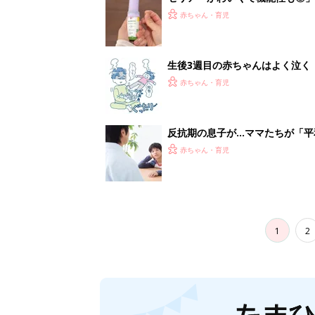
妊娠日数や
妊娠中か