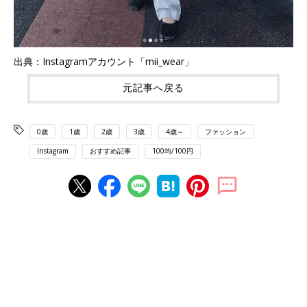
出典：Instagramアカウント「mii_wear」
元記事へ戻る
0歳
1歳
2歳
3歳
4歳～
ファッション
Instagram
おすすめ記事
100均/100円