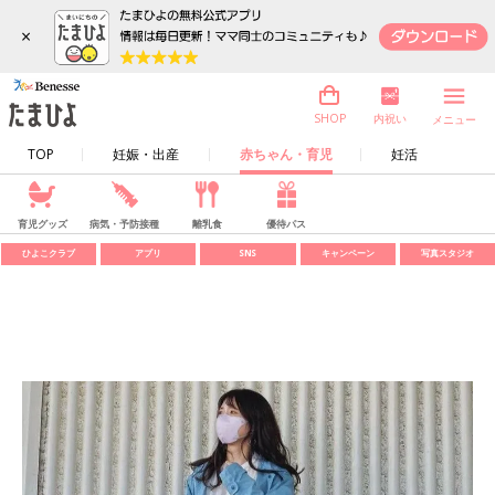
×
内祝い
SHOP
メニュー
TOP
妊娠・出産
赤ちゃん・育児
妊活
育児グッズ
病気・予防接種
離乳食
優待パス
ひよこクラブ
アプリ
SNS
キャンペーン
写真スタジオ