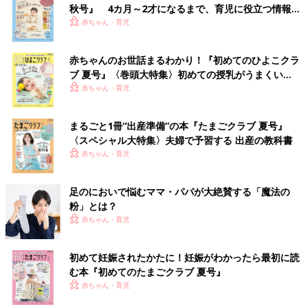
秋号』 4カ月～2才になるまで、育児に役立つ情報が
いっぱい！
赤ちゃん・育児
赤ちゃんのお世話まるわかり！『初めてのひよこクラ
ブ 夏号』〈巻頭大特集〉初めての授乳がうまくい
く！ おっぱい・ミルクの基本と夏のトラブル 解決テ
赤ちゃん・育児
ク
まるごと1冊“出産準備”の本『たまごクラブ 夏号』
〈スペシャル大特集〉夫婦で予習する 出産の教科書
赤ちゃん・育児
足のにおいで悩むママ・パパが大絶賛する「魔法の
粉」とは？
赤ちゃん・育児
初めて妊娠されたかたに！妊娠がわかったら最初に読
む本『初めてのたまごクラブ 夏号』
赤ちゃん・育児