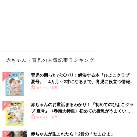
赤ちゃん・育児の人気記事ランキング
育児の困ったがズバリ！解決する本『ひよこクラブ
夏号』 4カ月～2才になるまで、育児に役立つ情報が
いっぱい！
赤ちゃん・育児
赤ちゃんのお世話まるわかり！『初めてのひよこクラ
ブ 夏号』〈巻頭大特集〉初めての授乳がうまくい
く！ おっぱい・ミルクの基本と夏のトラブル 解決テ
赤ちゃん・育児
ク
赤ちゃんが生まれたら！2冊の「たまひよ」