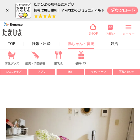
×
内祝い
SHOP
メニュー
TOP
妊娠・出産
赤ちゃん・育児
妊活
育児グッズ
病気・予防接種
離乳食
優待パス
ひよこクラブ
アプリ
SNS
キャンペーン
写真スタジオ