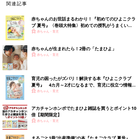
関連記事
赤ちゃんのお世話まるわかり！『初めてのひよこクラ
ブ 夏号』〈巻頭大特集〉初めての授乳がうまくい
く！ おっぱい・ミルクの基本と夏のトラブル 解決テ
赤ちゃん・育児
ク
赤ちゃんが生まれたら！2冊の「たまひよ」
赤ちゃん・育児
育児の困ったがズバリ！解決する本『ひよこクラブ
夏号』 4カ月～2才になるまで、育児に役立つ情報が
いっぱい！
赤ちゃん・育児
アカチャンホンポでたまひよ雑誌を買うとポイント10
倍【期間限定】
赤ちゃん・育児
まるごと1冊“出産準備”の本『たまごクラブ 夏号』