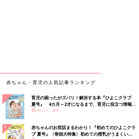
赤ちゃん・育児の人気記事ランキング
育児の困ったがズバリ！解決する本『ひよこクラブ
夏号』 4カ月～2才になるまで、育児に役立つ情報が
いっぱい！
赤ちゃん・育児
赤ちゃんのお世話まるわかり！『初めてのひよこクラ
ブ 夏号』〈巻頭大特集〉初めての授乳がうまくい