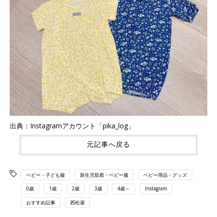
出典：Instagramアカウント「pika_log」
元記事へ戻る
ベビー・子ども服
新生児肌着・ベビー服
ベビー用品・グッズ
0歳
1歳
2歳
3歳
4歳～
Instagram
おすすめ記事
西松屋