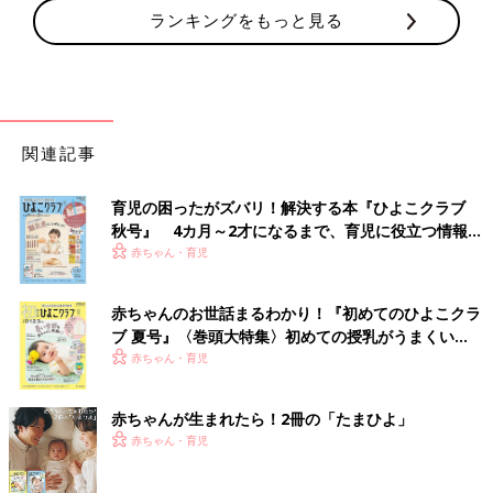
ランキングをもっと見る
関連記事
育児の困ったがズバリ！解決する本『ひよこクラブ
秋号』 4カ月～2才になるまで、育児に役立つ情報が
いっぱい！
赤ちゃん・育児
赤ちゃんのお世話まるわかり！『初めてのひよこクラ
ブ 夏号』〈巻頭大特集〉初めての授乳がうまくい
く！ おっぱい・ミルクの基本と夏のトラブル 解決テ
赤ちゃん・育児
ク
赤ちゃんが生まれたら！2冊の「たまひよ」
赤ちゃん・育児