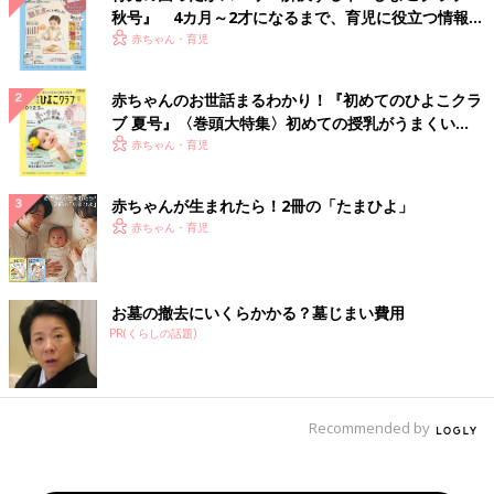
秋号』 4カ月～2才になるまで、育児に役立つ情報が
いっぱい！
赤ちゃん・育児
赤ちゃんのお世話まるわかり！『初めてのひよこクラ
ブ 夏号』〈巻頭大特集〉初めての授乳がうまくい
く！ おっぱい・ミルクの基本と夏のトラブル 解決テ
赤ちゃん・育児
ク
赤ちゃんが生まれたら！2冊の「たまひよ」
赤ちゃん・育児
お墓の撤去にいくらかかる？墓じまい費用
PR(くらしの話題)
Recommended by