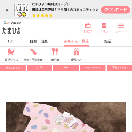
×
内祝い
SHOP
メニュー
TOP
妊娠・出産
赤ちゃん・育児
妊活
育児グッズ
病気・予防接種
離乳食
優待パス
ひよこクラブ
アプリ
SNS
キャンペーン
写真スタジオ