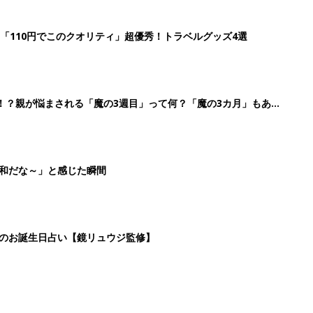
「110円でこのクオリティ」超優秀！トラベルグッズ4選
！？親が悩まされる「魔の3週目」って何？「魔の3カ月」もある
平和だな～」と感じた瞬間
日のお誕生日占い【鏡リュウジ監修】