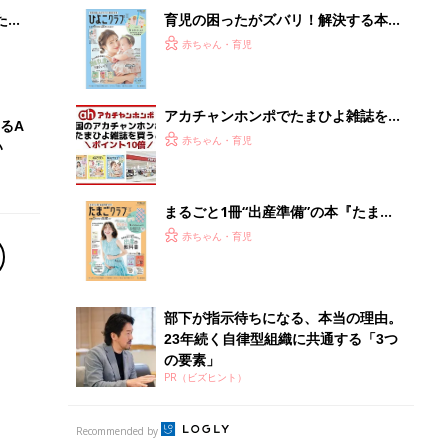
たま
育児の困ったがズバリ！解決する本
『ひよこクラブ 秋号』 4カ月～2才
赤ちゃん・育児
になるまで、育児に役立つ情報がいっ
ぱい！
アカチャンホンポでたまひよ雑誌を買
るA
うとポイント10倍【期間限定】
赤ちゃん・育児
い
まるごと1冊“出産準備”の本『たまご
クラブ 夏号』〈スペシャル大特集〉
赤ちゃん・育児
夫婦で予習する 出産の教科書
部下が指示待ちになる、本当の理由。
23年続く自律型組織に共通する「3つ
の要素」
PR（ビズヒント）
Recommended by