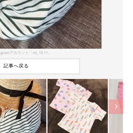
agramアカウント「riii_10.11」
記事へ戻る