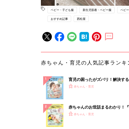
ベビー・子ども服
新生児肌着・ベビー服
ベビー
おすすめ記事
西松屋
赤ちゃん・育児の人気記事ランキ
育児の困ったがズバリ！解決する
『ひよこクラブ 夏号』 4カ月～
赤ちゃん・育児
になるまで、育児に役立つ情報が
ぱい！
赤ちゃんのお世話まるわかり！『
てのひよこクラブ 夏号』〈巻頭
赤ちゃん・育児
集〉初めての授乳がうまくいく！
っぱい・ミルクの基本と夏のトラ