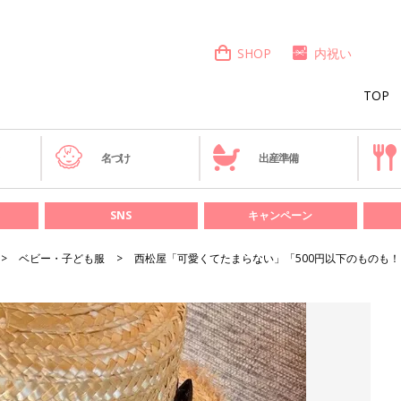
SHOP
内祝い
TOP
き
名づけ
出産準備
SNS
キャンペーン
ベビー・子ども服
西松屋「可愛くてたまらない」「500円以下のものも！