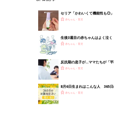
セリア「かわいくて機能性も◎」
赤ちゃん・育児
生後3週目の赤ちゃんはよく泣く
って本当？【専門家】
赤ちゃん・育児
反抗期の息子が...ママたちが「
赤ちゃん・育児
8月6日生まれはこんな人 365
赤ちゃん・育児