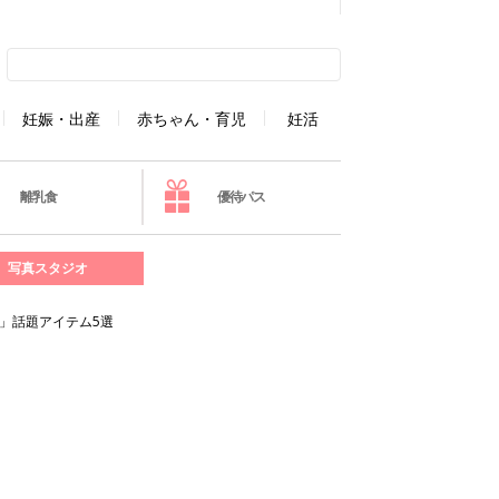
妊娠・出産
赤ちゃん・育児
妊活
離乳食
優待パス
写真スタジオ
」話題アイテム5選