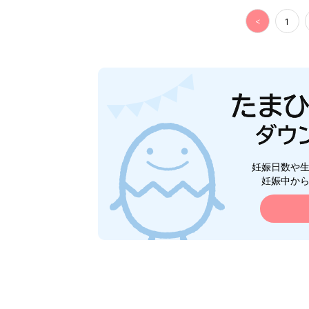
<
1
妊娠日数や
妊娠中か