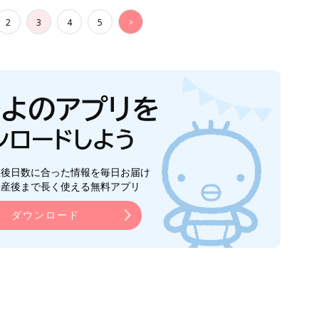
2
3
4
5
>
生後日数に合った情報を毎日お届け
ら産後まで長く使える無料アプリ
ダウンロード