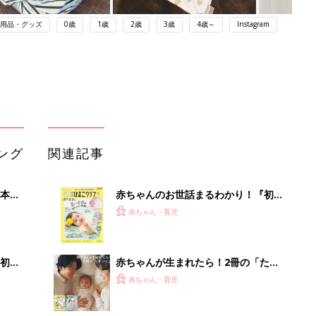
用品・グッズ
0歳
1歳
2歳
3歳
4歳～
Instagram
ング
関連記事
本
赤ちゃんのお世話まるわかり！『初め
2才
てのひよこクラブ 夏号』〈巻頭大特
赤ちゃん・育児
いっ
集〉初めての授乳がうまくいく！ お
っぱい・ミルクの基本と夏のトラブル
解決テク
初め
赤ちゃんが生まれたら！2冊の「たま
大特
ひよ」
赤ちゃん・育児
 お
ブル