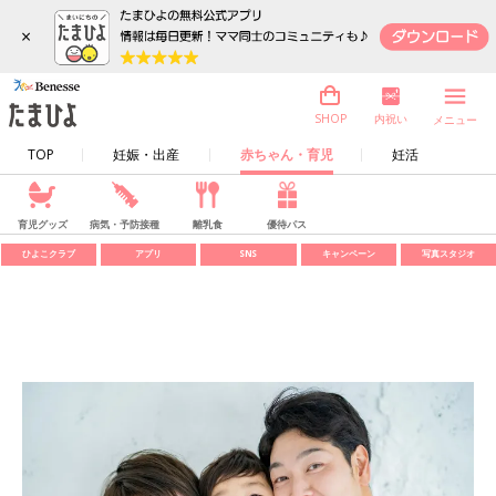
×
内祝い
SHOP
メニュー
TOP
妊娠・出産
赤ちゃん・育児
妊活
育児グッズ
病気・予防接種
離乳食
優待パス
ひよこクラブ
アプリ
SNS
キャンペーン
写真スタジオ