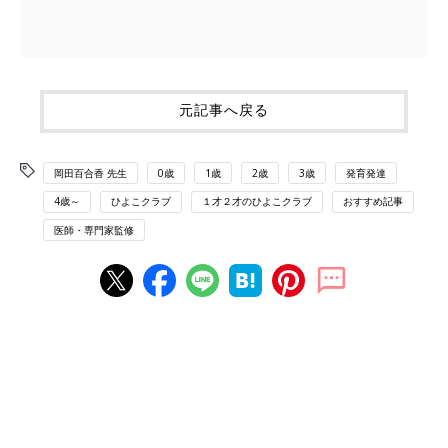
元記事へ戻る
岡田百合香 先生
0歳
1歳
2歳
3歳
発育発達
4歳～
ひよこクラブ
１才２才のひよこクラブ
おすすめ記事
医師・専門家監修