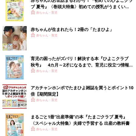
赤ちゃんのお世話まるわかり！『初めてのひよこクラ
ブ 夏号』〈巻頭大特集〉初めての授乳がうまくい
く！ おっぱい・ミルクの基本と夏のトラブル 解決テ
赤ちゃん・育児
ク
赤ちゃんが生まれたら！2冊の「たまひよ」
赤ちゃん・育児
育児の困ったがズバリ！解決する本『ひよこクラブ
秋号』 4カ月～2才になるまで、育児に役立つ情報が
いっぱい！
赤ちゃん・育児
アカチャンホンポでたまひよ雑誌を買うとポイント10
倍【期間限定】
赤ちゃん・育児
まるごと1冊“出産準備”の本『たまごクラブ 夏号』
〈スペシャル大特集〉夫婦で予習する 出産の教科書
赤ちゃん・育児