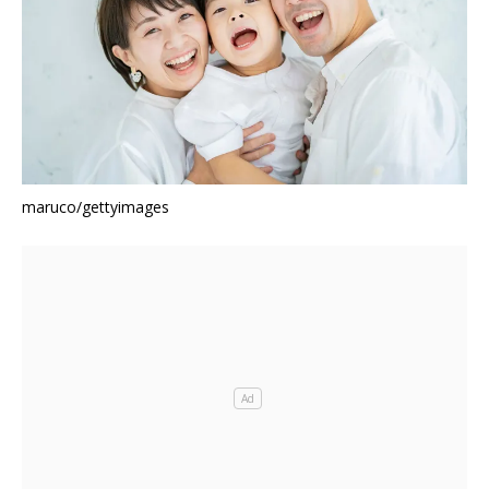
maruco/gettyimages