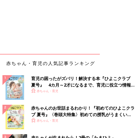
赤ちゃん・育児の人気記事ランキング
育児の困ったがズバリ！解決する本『ひよこクラブ
夏号』 4カ月～2才になるまで、育児に役立つ情報が
いっぱい！
赤ちゃん・育児
赤ちゃんのお世話まるわかり！『初めてのひよこクラ
ブ 夏号』〈巻頭大特集〉初めての授乳がうまくい
く！ おっぱい・ミルクの基本と夏のトラブル 解決テ
赤ちゃん・育児
ク
赤ちゃんが生まれたら！2冊の「たまひよ」