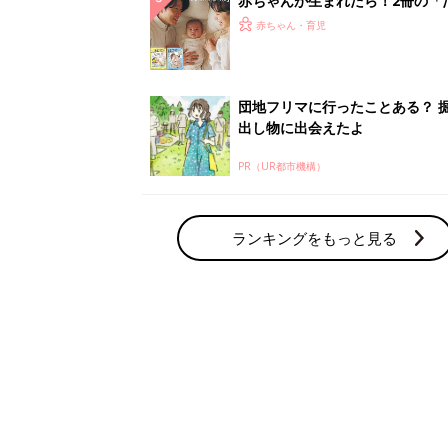
赤ちゃん・育児の人気テーマ
育児日記・マンガ
出産・育児あるあるをマンガで楽しもう
赤ちゃんの病気
赤ちゃんの病気や事故・ケガ、ホームケア
いてまとめました