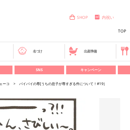
SHOP
内祝い
TOP
き
名づけ
出産準備
SNS
キャンペーン
ェーコ
バイバイの尊[うちの息子が尊すぎる件について！#19］