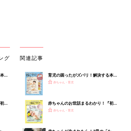
初め
赤ちゃんのお世話まるわかり！『初め
大特
てのひよこクラブ 夏号』〈巻頭大特
赤ちゃん・育児
 お
集〉初めての授乳がうまくいく！ お
ブル
っぱい・ミルクの基本と夏のトラブル
解決テク
たま
赤ちゃんが生まれたら！2冊の「たま
ひよ」
赤ちゃん・育児
アカチャンホンポでたまひよ雑誌を買
掘り
うとポイント10倍【期間限定】
赤ちゃん・育児
たまひよの雑誌
赤ちゃん・育児
団地フリマに行ったことある？ 掘り
出し物に出会えたよ