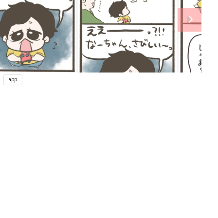
app
ング
関連記事
本
育児の困ったがズバリ！解決する本
2才
『ひよこクラブ 秋号』 4カ月～2才
赤ちゃん・育児
いっ
になるまで、育児に役立つ情報がいっ
ぱい！