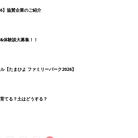
3
4
5
>
生後日数に合った情報を毎日お届け
ら産後まで長く使える無料アプリ
ダウンロード