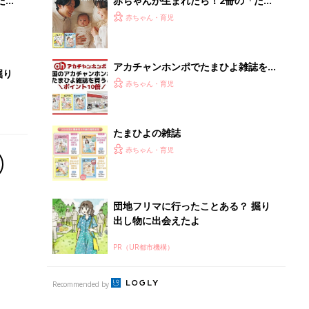
PR（UR都市機構）
Recommended by
離乳食はいつから？進め方は？「たまひよ きほんの離
乳食」
授乳の悩みや初めての離乳食作りに役立つ
子育てとお金
につ
妊娠・出産・育児にかかる費用やもらえる補助
金・助成金を解説