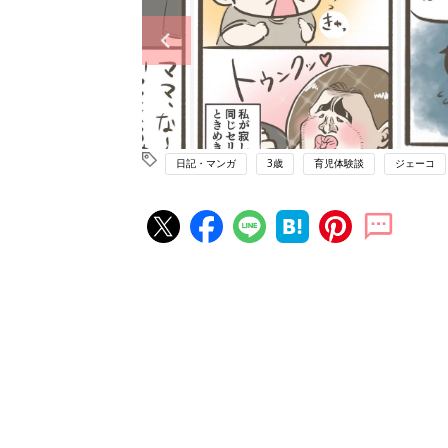
日記・マンガ
3歳
育児体験談
ジェーコ
赤ちゃん・育児の人気記事ランキ
育児の困ったがズバリ！解決する
『ひよこクラブ 夏号』 4カ月～
赤ちゃん・育児
になるまで、育児に役立つ情報が
ぱい！