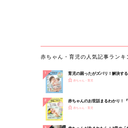
赤ちゃんのお世話まるわかり！『
てのひよこクラブ 夏号』〈巻頭
赤ちゃん・育児
集〉初めての授乳がうまくいく！
っぱい・ミルクの基本と夏のトラ
解決テク
赤ちゃんが生まれたら！2冊の「
ひよ」
赤ちゃん・育児
団地フリマに行ったことある？ 
出し物に出会えたよ
PR（UR都市機構）
ランキングをもっと見る