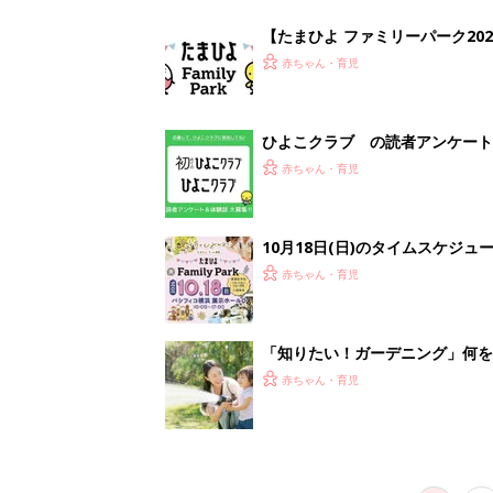
赤ちゃん・育児
1
2
妊娠日数や
妊娠中か