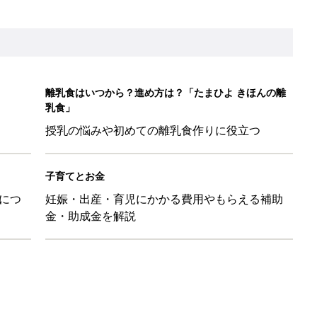
26】協賛企業のご紹介
&体験談大募集！！
ール【たまひよ ファミリーパーク2026】
を育てる？土はどうする？