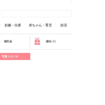
妊娠・出産
赤ちゃん・育児
妊活
離乳食
優待パス
写真スタジオ