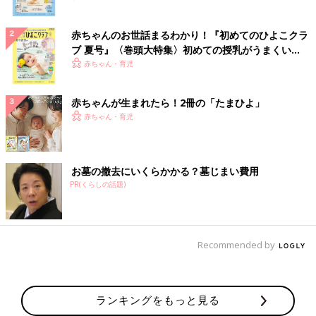
赤ちゃんのお世話まるわかり！『初めてのひよこクラ
ブ 夏号』〈巻頭大特集〉初めての授乳がうまくい
く！ おっぱい・ミルクの基本と夏のトラブル 解決テ
赤ちゃん・育児
ク
赤ちゃんが生まれたら！2冊の「たまひよ」
赤ちゃん・育児
お墓の撤去にいくらかかる？墓じまい費用
PR(くらしの話題)
Recommended by
ランキングをもっと見る