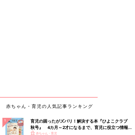
赤ちゃん・育児の人気記事ランキング
育児の困ったがズバリ！解決する本『ひよこクラブ
秋号』 4カ月～2才になるまで、育児に役立つ情報が
いっぱい！
赤ちゃん・育児