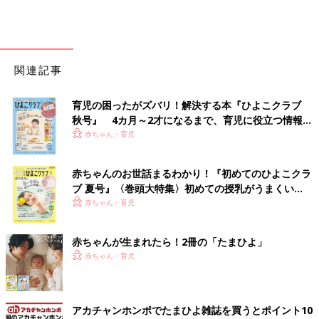
関連記事
育児の困ったがズバリ！解決する本『ひよこクラブ
秋号』 4カ月～2才になるまで、育児に役立つ情報が
いっぱい！
赤ちゃん・育児
赤ちゃんのお世話まるわかり！『初めてのひよこクラ
ブ 夏号』〈巻頭大特集〉初めての授乳がうまくい
く！ おっぱい・ミルクの基本と夏のトラブル 解決テ
赤ちゃん・育児
ク
赤ちゃんが生まれたら！2冊の「たまひよ」
赤ちゃん・育児
アカチャンホンポでたまひよ雑誌を買うとポイント10