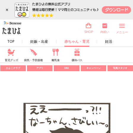
×
内祝い
SHOP
メニュー
TOP
妊娠・出産
赤ちゃん・育児
妊活
育児グッズ
病気・予防接種
離乳食
優待パス
ひよこクラブ
アプリ
SNS
キャンペーン
写真スタジオ