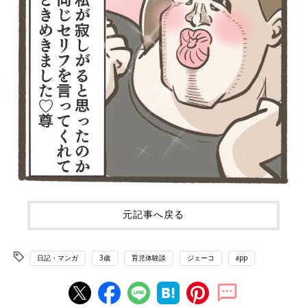
元記事へ戻る
日記・マンガ
3歳
育児体験談
ジェーコ
app