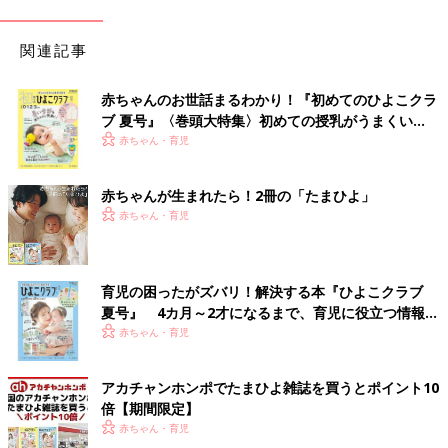
関連記事
赤ちゃんのお世話まるわかり！『初めてのひよこクラ
ブ 夏号』〈巻頭大特集〉初めての授乳がうまくい
く！ おっぱい・ミルクの基本と夏のトラブル 解決テ
赤ちゃん・育児
ク
赤ちゃんが生まれたら！2冊の「たまひよ」
赤ちゃん・育児
育児の困ったがズバリ！解決する本『ひよこクラブ
夏号』 4カ月～2才になるまで、育児に役立つ情報が
いっぱい！
赤ちゃん・育児
アカチャンホンポでたまひよ雑誌を買うとポイント10
倍【期間限定】
赤ちゃん・育児