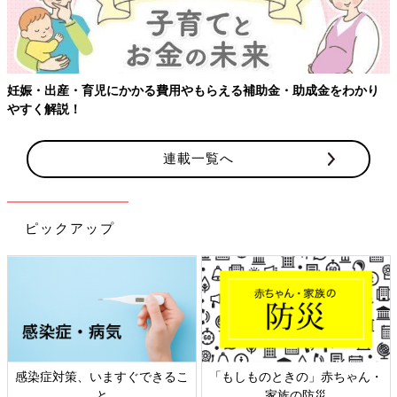
【ワクチン接種できるものも】妊婦の感染症対策、知っておいて！
連載一覧へ
ピックアップ
日本外来小児科学会リーフレッ
六星占術 細木かおりさんの人生
ト検討会
相談