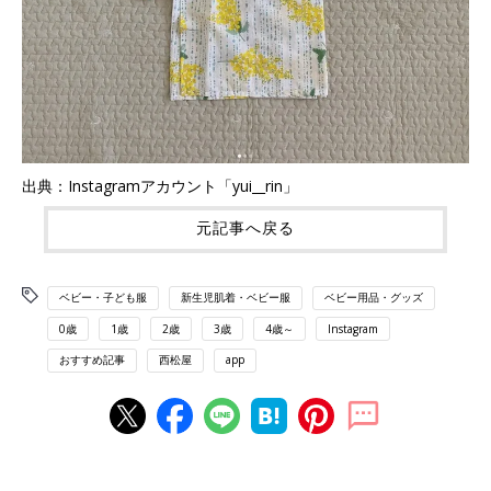
出典：Instagramアカウント「yui__rin」
元記事へ戻る
ベビー・子ども服
新生児肌着・ベビー服
ベビー用品・グッズ
0歳
1歳
2歳
3歳
4歳～
Instagram
おすすめ記事
西松屋
app