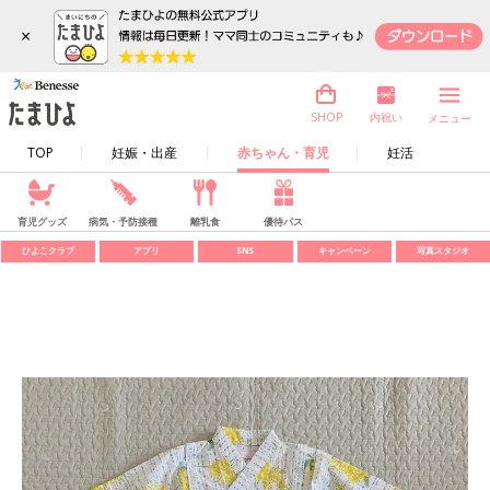
×
内祝い
SHOP
メニュー
TOP
妊娠・出産
赤ちゃん・育児
妊活
育児グッズ
病気・予防接種
離乳食
優待パス
ひよこクラブ
アプリ
SNS
キャンペーン
写真スタジオ