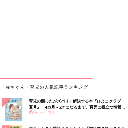
赤ちゃん・育児の人気記事ランキング
育児の困ったがズバリ！解決する本『ひよこクラブ
夏号』 4カ月～2才になるまで、育児に役立つ情報が
いっぱい！
赤ちゃん・育児