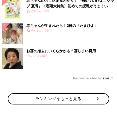
赤ちゃんのお世話まるわかり！『初めてのひよこクラ
ブ 夏号』〈巻頭大特集〉初めての授乳がうまくい
く！ おっぱい・ミルクの基本と夏のトラブル 解決テ
赤ちゃん・育児
ク
赤ちゃんが生まれたら！2冊の「たまひよ」
赤ちゃん・育児
お墓の撤去にいくらかかる？墓じまい費用
PR(くらしの話題)
Recommended by
ランキングをもっと見る