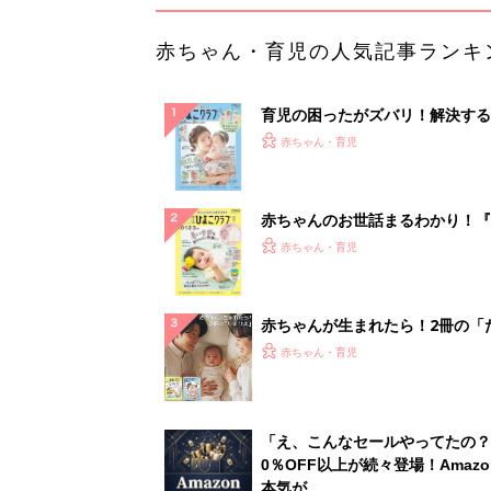
赤ちゃん・育児の人気記事ランキ
育児の困ったがズバリ！解決する
『ひよこクラブ 夏号』 4カ月～
赤ちゃん・育児
になるまで、育児に役立つ情報が
ぱい！
赤ちゃんのお世話まるわかり！『
てのひよこクラブ 夏号』〈巻頭
赤ちゃん・育児
集〉初めての授乳がうまくいく！
っぱい・ミルクの基本と夏のトラ
解決テク
赤ちゃんが生まれたら！2冊の「
ひよ」
赤ちゃん・育児
「え、こんなセールやってたの？
0％OFF以上が続々登場！Amazo
本気が...