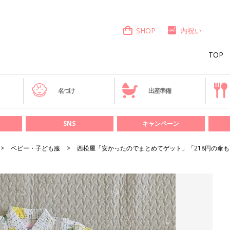
SHOP
内祝い
TOP
き
名づけ
出産準備
SNS
キャンペーン
ベビー・子ども服
西松屋「安かったのでまとめてゲット」「218円の傘も