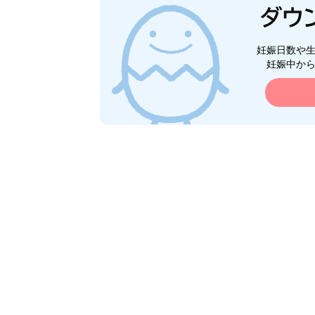
妊娠日数や
妊娠中か