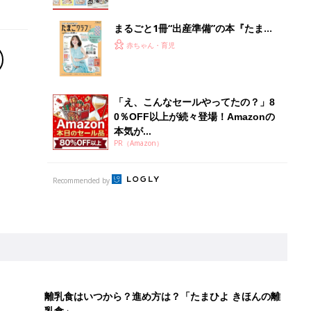
まるごと1冊“出産準備”の本『たまご
クラブ 夏号』〈スペシャル大特集〉
赤ちゃん・育児
夫婦で予習する 出産の教科書
「え、こんなセールやってたの？」8
0％OFF以上が続々登場！Amazonの
本気が...
PR（Amazon）
Recommended by
離乳食はいつから？進め方は？「たまひよ きほんの離
乳食」