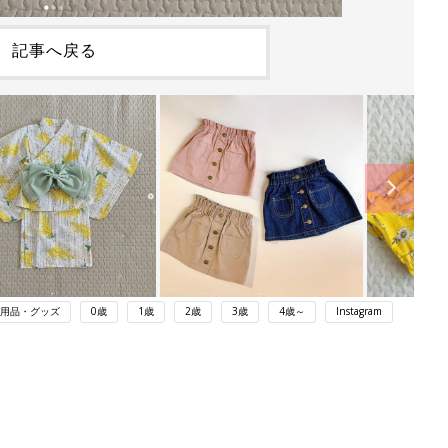
記事へ戻る
用品・グッズ
0歳
1歳
2歳
3歳
4歳～
Instagram