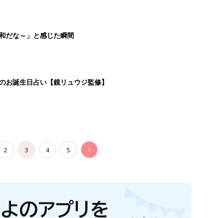
平和だな～」と感じた瞬間
日のお誕生日占い【鏡リュウジ監修】
2
3
4
5
>