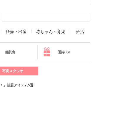
妊娠・出産
赤ちゃん・育児
妊活
離乳食
優待パス
写真スタジオ
！」話題アイテム5選