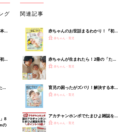
ング
関連記事
本
赤ちゃんのお世話まるわかり！『初め
2才
てのひよこクラブ 夏号』〈巻頭大特
赤ちゃん・育児
いっ
集〉初めての授乳がうまくいく！ お
っぱい・ミルクの基本と夏のトラブル
解決テク
初め
赤ちゃんが生まれたら！2冊の「たま
大特
ひよ」
赤ちゃん・育児
 お
ブル
たま
育児の困ったがズバリ！解決する本
『ひよこクラブ 秋号』 4カ月～2才
赤ちゃん・育児
になるまで、育児に役立つ情報がいっ
ぱい！
アカチャンホンポでたまひよ雑誌を買
」8
うとポイント10倍【期間限定】
赤ちゃん・育児
nの