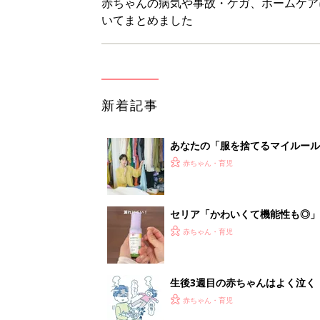
生後3週目の赤ちゃんはよく泣く
って本当？【専門家】
赤ちゃん・育児
反抗期の息子が...ママたちが「
赤ちゃん・育児
1
2