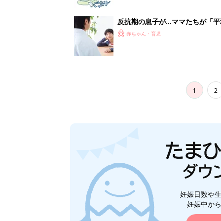
妊娠日数や
妊娠中か