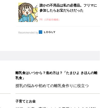
授乳の悩みや初めての離乳食作りに役立つ
子育てとお金
につ
妊娠・出産・育児にかかる費用やもらえる補助
金・助成金を解説
ル」、間違っているかも？「思い出があって捨てられない」に収納
「110円でこのクオリティ」超優秀！トラベルグッズ4選