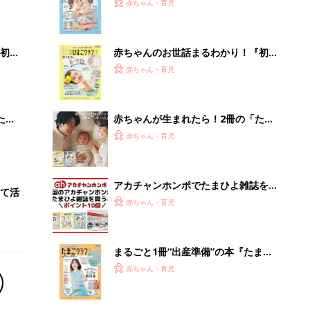
まるごと1冊“出産準備”の本『たまご
クラブ 夏号』〈スペシャル大特集〉
赤ちゃん・育児
夫婦で予習する 出産の教科書
誰かの不用品は私の必需品。フリマに
参加したらお宝だらけだった
PR（UR都市機構）
Recommended by
離乳食はいつから？進め方は？「たまひよ きほんの離
乳食」