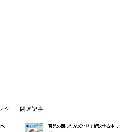
ング
関連記事
本
育児の困ったがズバリ！解決する本
2才
『ひよこクラブ 夏号』 4カ月～2才
赤ちゃん・育児
いっ
になるまで、育児に役立つ情報がいっ
ぱい！
初め
赤ちゃんのお世話まるわかり！『初め
大特
てのひよこクラブ 夏号』〈巻頭大特
赤ちゃん・育児
 お
集〉初めての授乳がうまくいく！ お
ブル
っぱい・ミルクの基本と夏のトラブル
解決テク
たま
赤ちゃんが生まれたら！2冊の「たま
ひよ」
赤ちゃん・育児
アカチャンホンポでたまひよ雑誌を買
て活
うとポイント10倍【期間限定】
赤ちゃん・育児