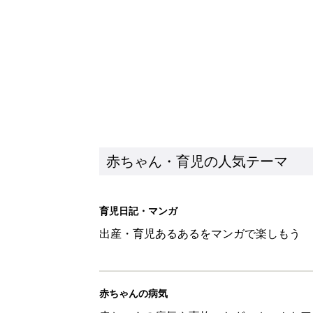
出産・育児あるあるをマンガで楽しもう
赤ちゃんの病気
赤ちゃんの病気や事故・ケガ、ホームケア
いてまとめました
新着記事
あなたの「服を捨てるマイルー
スタイリストが喝！
赤ちゃん・育児
セリア「かわいくて機能性も◎」
赤ちゃん・育児