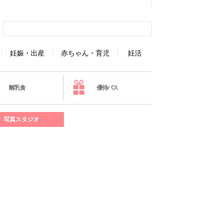
妊娠・出産
赤ちゃん・育児
妊活
離乳食
優待パス
写真スタジオ