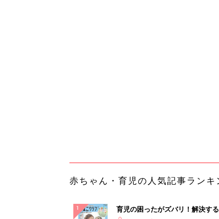
赤ちゃん・育児の人気記事ランキ
育児の困ったがズバリ！解決する
『ひよこクラブ 夏号』 4カ月～
赤ちゃん・育児
になるまで、育児に役立つ情報が
ぱい！
赤ちゃんのお世話まるわかり！『
てのひよこクラブ 夏号』〈巻頭
赤ちゃん・育児
集〉初めての授乳がうまくいく！
っぱい・ミルクの基本と夏のトラ
解決テク
赤ちゃんが生まれたら！2冊の「
ひよ」
赤ちゃん・育児
「捨てたいけど捨てたくない」捨
に悩んだときに会ったのは…