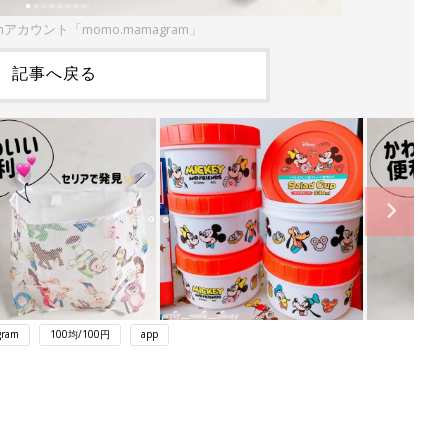
amアカウント「momo.mamagram」
記事へ戻る
gram
100均/100円
app