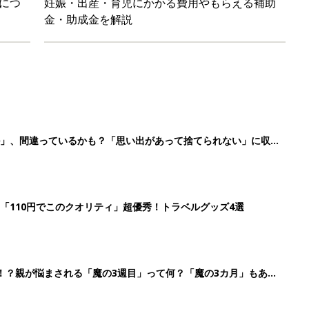
！？親が悩まされる「魔の3週目」って何？「魔の3カ月」もある
平和だな～」と感じた瞬間
3
4
5
>