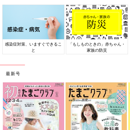
もしものときの」赤ちゃん・
日本外来小児科学会リーフレッ
六星
家族の防災
ト検討会
最新号