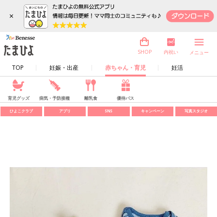
×
内祝い
SHOP
メニュー
TOP
妊娠・出産
赤ちゃん・育児
妊活
育児グッズ
病気・予防接種
離乳食
優待パス
ひよこクラブ
アプリ
SNS
キャンペーン
写真スタジオ