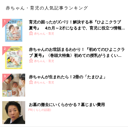
赤ちゃん・育児の人気記事ランキング
育児の困ったがズバリ！解決する本『ひよこクラブ
夏号』 4カ月～2才になるまで、育児に役立つ情報が
いっぱい！
赤ちゃん・育児
赤ちゃんのお世話まるわかり！『初めてのひよこクラ
ブ 夏号』〈巻頭大特集〉初めての授乳がうまくい
く！ おっぱい・ミルクの基本と夏のトラブル 解決テ
赤ちゃん・育児
ク
赤ちゃんが生まれたら！2冊の「たまひよ」
赤ちゃん・育児
お墓の撤去にいくらかかる？墓じまい費用
PR(くらしの話題)