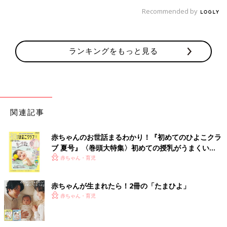
Recommended by
ランキングをもっと見る
関連記事
赤ちゃんのお世話まるわかり！『初めてのひよこクラ
ブ 夏号』〈巻頭大特集〉初めての授乳がうまくい
く！ おっぱい・ミルクの基本と夏のトラブル 解決テ
赤ちゃん・育児
ク
赤ちゃんが生まれたら！2冊の「たまひよ」
赤ちゃん・育児