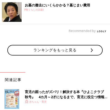
お墓の撤去にいくらかかる？墓じまい費用
PR(くらしの話題)
Recommended by
ランキングをもっと見る
関連記事
育児の困ったがズバリ！解決する本『ひよこクラブ
秋号』 4カ月～2才になるまで、育児に役立つ情報が
いっぱい！
赤ちゃん・育児