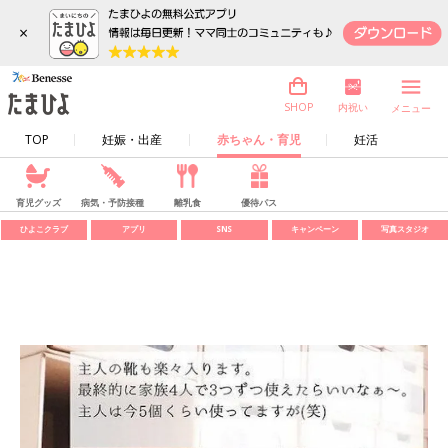
×
内祝い
SHOP
メニュー
TOP
妊娠・出産
赤ちゃん・育児
妊活
育児グッズ
病気・予防接種
離乳食
優待パス
ひよこクラブ
アプリ
SNS
キャンペーン
写真スタジオ