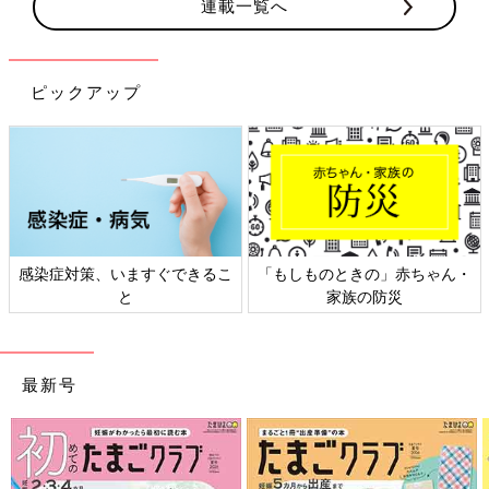
連載一覧へ
ピックアップ
もしものときの」赤ちゃん・
日本外来小児科学会リーフレッ
六星
家族の防災
ト検討会
最新号