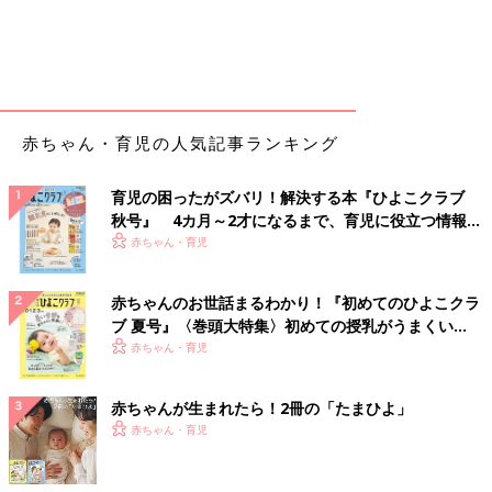
赤ちゃん・育児の人気記事ランキング
育児の困ったがズバリ！解決する本『ひよこクラブ
秋号』 4カ月～2才になるまで、育児に役立つ情報が
いっぱい！
赤ちゃん・育児
赤ちゃんのお世話まるわかり！『初めてのひよこクラ
ブ 夏号』〈巻頭大特集〉初めての授乳がうまくい
く！ おっぱい・ミルクの基本と夏のトラブル 解決テ
赤ちゃん・育児
ク
赤ちゃんが生まれたら！2冊の「たまひよ」
赤ちゃん・育児