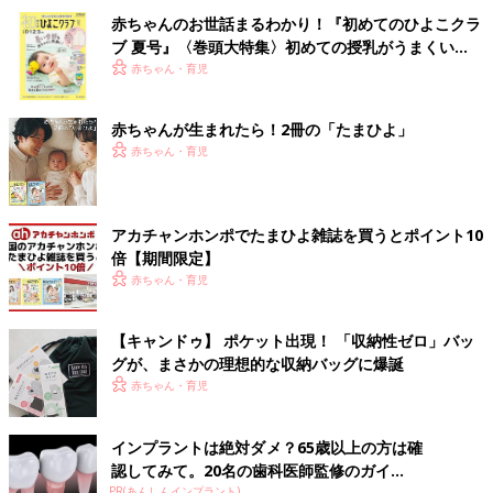
赤ちゃんのお世話まるわかり！『初めてのひよこクラ
ブ 夏号』〈巻頭大特集〉初めての授乳がうまくい
く！ おっぱい・ミルクの基本と夏のトラブル 解決テ
赤ちゃん・育児
ク
赤ちゃんが生まれたら！2冊の「たまひよ」
赤ちゃん・育児
アカチャンホンポでたまひよ雑誌を買うとポイント10
倍【期間限定】
赤ちゃん・育児
【キャンドゥ】 ポケット出現！ 「収納性ゼロ」バッ
グが、まさかの理想的な収納バッグに爆誕
赤ちゃん・育児
インプラントは絶対ダメ？65歳以上の方は確
認してみて。20名の歯科医師監修のガイ...
PR(あんしんインプラント)