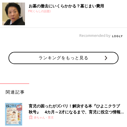
お墓の撤去にいくらかかる？墓じまい費用
PR(くらしの話題)
Recommended by
ランキングをもっと見る
関連記事
育児の困ったがズバリ！解決する本『ひよこクラブ
秋号』 4カ月～2才になるまで、育児に役立つ情報が
いっぱい！
赤ちゃん・育児