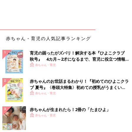
赤ちゃん・育児の人気記事ランキング
育児の困ったがズバリ！解決する本『ひよこクラブ
秋号』 4カ月～2才になるまで、育児に役立つ情報が
いっぱい！
赤ちゃん・育児
赤ちゃんのお世話まるわかり！『初めてのひよこクラ
ブ 夏号』〈巻頭大特集〉初めての授乳がうまくい
く！ おっぱい・ミルクの基本と夏のトラブル 解決テ
赤ちゃん・育児
ク
赤ちゃんが生まれたら！2冊の「たまひよ」
赤ちゃん・育児