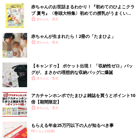
赤ちゃんのお世話まるわかり！『初めてのひよこクラ
ブ 夏号』〈巻頭大特集〉初めての授乳がうまくい
く！ おっぱい・ミルクの基本と夏のトラブル 解決テ
赤ちゃん・育児
ク
赤ちゃんが生まれたら！2冊の「たまひよ」
赤ちゃん・育児
【キャンドゥ】 ポケット出現！ 「収納性ゼロ」バッ
グが、まさかの理想的な収納バッグに爆誕
赤ちゃん・育児
アカチャンホンポでたまひよ雑誌を買うとポイント10
倍【期間限定】
赤ちゃん・育児
もらえる年金25万円以下の人が知るべき事
PR(くらしの話題)