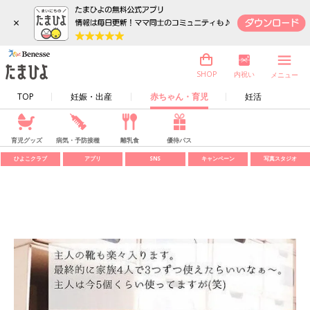
×
内祝い
SHOP
メニュー
TOP
妊娠・出産
赤ちゃん・育児
妊活
育児グッズ
病気・予防接種
離乳食
優待パス
ひよこクラブ
アプリ
SNS
キャンペーン
写真スタジオ