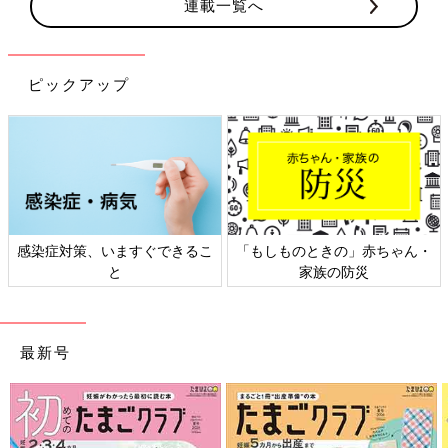
連載一覧へ
ピックアップ
きの」赤ちゃん・
日本外来小児科学会リーフレッ
六星占術 細木か
の防災
ト検討会
相
最新号