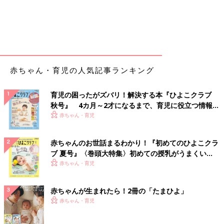
赤ちゃん・育児の人気記事ランキング
育児の困ったがズバリ！解決する本『ひよこクラブ
秋号』 4カ月～2才になるまで、育児に役立つ情報が
いっぱい！
赤ちゃん・育児
赤ちゃんのお世話まるわかり！『初めてのひよこクラ
ブ 夏号』〈巻頭大特集〉初めての授乳がうまくい
く！ おっぱい・ミルクの基本と夏のトラブル 解決テ
赤ちゃん・育児
ク
赤ちゃんが生まれたら！2冊の「たまひよ」
赤ちゃん・育児