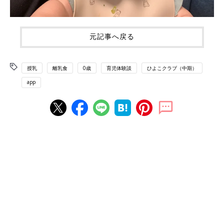
元記事へ戻る
授乳
離乳食
0歳
育児体験談
ひよこクラブ（中期）
app