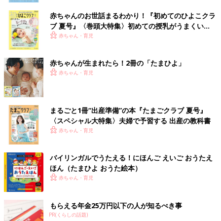
赤ちゃんのお世話まるわかり！『初めてのひよこクラ
ブ 夏号』〈巻頭大特集〉初めての授乳がうまくい
く！ おっぱい・ミルクの基本と夏のトラブル 解決テ
赤ちゃん・育児
ク
赤ちゃんが生まれたら！2冊の「たまひよ」
赤ちゃん・育児
まるごと1冊“出産準備”の本『たまごクラブ 夏号』
〈スペシャル大特集〉夫婦で予習する 出産の教科書
赤ちゃん・育児
バイリンガルでうたえる！にほんご えいご おうたえ
ほん（たまひよ おうた絵本）
赤ちゃん・育児
もらえる年金25万円以下の人が知るべき事
PR(くらしの話題)