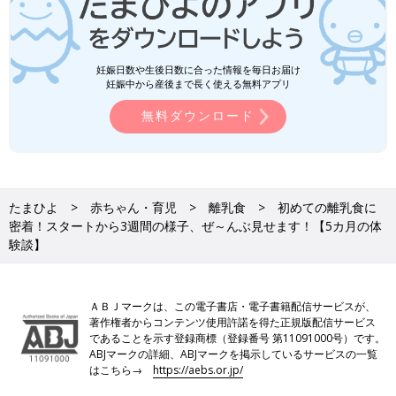
妊娠日数や生後日数に合った情報を毎日お届け
妊娠中から産後まで長く使える無料アプリ
無料ダウンロード
たまひよ
赤ちゃん・育児
離乳食
初めての離乳食に
密着！スタートから3週間の様子、ぜ～んぶ見せます！【5カ月の体
験談】
ＡＢＪマークは、この電子書店・電子書籍配信サービスが、
著作権者からコンテンツ使用許諾を得た正規版配信サービス
であることを示す登録商標（登録番号 第11091000号）です。
ABJマークの詳細、ABJマークを掲示しているサービスの一覧
はこちら→
https://aebs.or.jp/