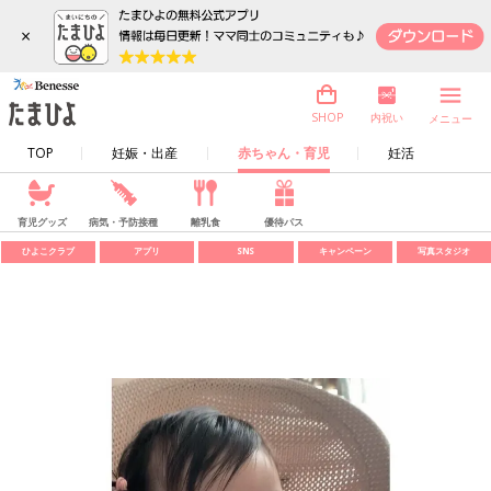
×
内祝い
SHOP
メニュー
TOP
妊娠・出産
赤ちゃん・育児
妊活
育児グッズ
病気・予防接種
離乳食
優待パス
ひよこクラブ
アプリ
SNS
キャンペーン
写真スタジオ