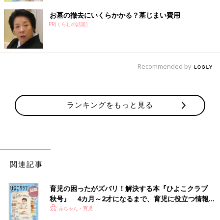
お墓の撤去にいくらかかる？墓じまい費用
PR(くらしの話題)
Recommended by
ランキングをもっと見る
関連記事
育児の困ったがズバリ！解決する本『ひよこクラブ
秋号』 4カ月～2才になるまで、育児に役立つ情報が
いっぱい！
赤ちゃん・育児