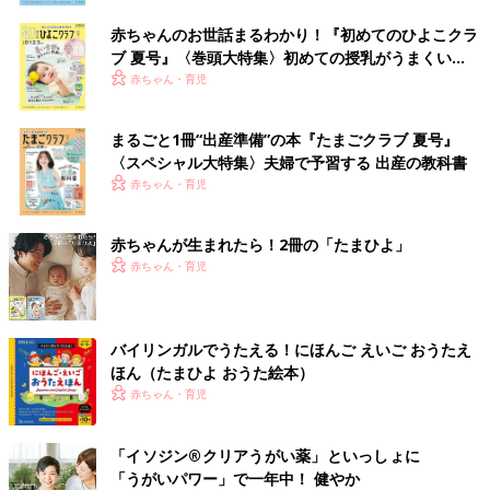
赤ちゃんのお世話まるわかり！『初めてのひよこクラ
ブ 夏号』〈巻頭大特集〉初めての授乳がうまくい
く！ おっぱい・ミルクの基本と夏のトラブル 解決テ
赤ちゃん・育児
ク
まるごと1冊“出産準備”の本『たまごクラブ 夏号』
〈スペシャル大特集〉夫婦で予習する 出産の教科書
赤ちゃん・育児
赤ちゃんが生まれたら！2冊の「たまひよ」
赤ちゃん・育児
バイリンガルでうたえる！にほんご えいご おうたえ
ほん（たまひよ おうた絵本）
赤ちゃん・育児
「イソジン®クリアうがい薬」といっしょに
「うがいパワー」で一年中！ 健やか