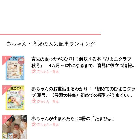
赤ちゃん・育児の人気記事ランキング
育児の困ったがズバリ！解決する本『ひよこクラブ
秋号』 4カ月～2才になるまで、育児に役立つ情報が
いっぱい！
赤ちゃん・育児
赤ちゃんのお世話まるわかり！『初めてのひよこクラ
ブ 夏号』〈巻頭大特集〉初めての授乳がうまくい
く！ おっぱい・ミルクの基本と夏のトラブル 解決テ
赤ちゃん・育児
ク
赤ちゃんが生まれたら！2冊の「たまひよ」
赤ちゃん・育児