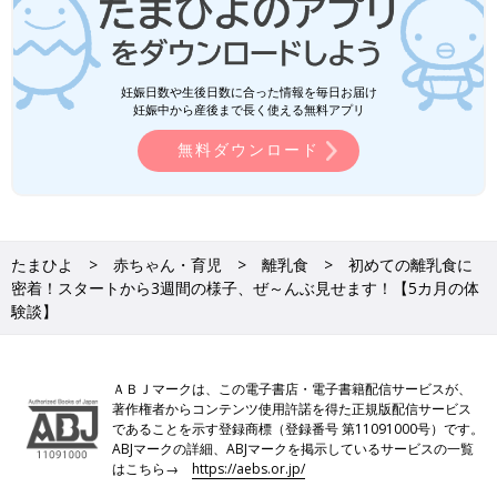
妊娠日数や生後日数に合った情報を毎日お届け
妊娠中から産後まで長く使える無料アプリ
無料ダウンロード
たまひよ
赤ちゃん・育児
離乳食
初めての離乳食に
密着！スタートから3週間の様子、ぜ～んぶ見せます！【5カ月の体
験談】
ＡＢＪマークは、この電子書店・電子書籍配信サービスが、
著作権者からコンテンツ使用許諾を得た正規版配信サービス
であることを示す登録商標（登録番号 第11091000号）です。
ABJマークの詳細、ABJマークを掲示しているサービスの一覧
はこちら→
https://aebs.or.jp/