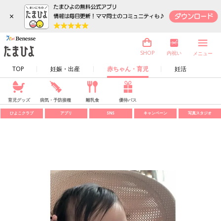
×
内祝い
SHOP
メニュー
TOP
妊娠・出産
赤ちゃん・育児
妊活
育児グッズ
病気・予防接種
離乳食
優待パス
ひよこクラブ
アプリ
SNS
キャンペーン
写真スタジオ