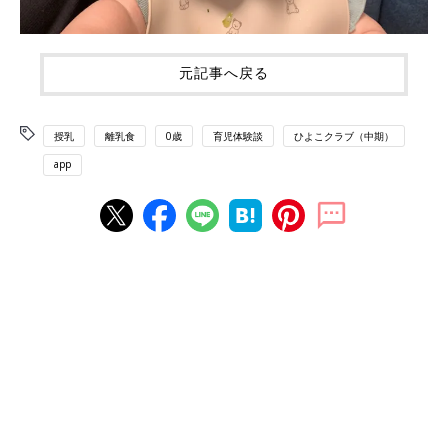
元記事へ戻る
授乳
離乳食
0歳
育児体験談
ひよこクラブ（中期）
app