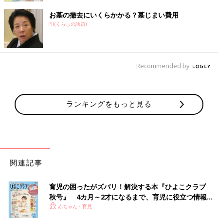
お墓の撤去にいくらかかる？墓じまい費用
PR(くらしの話題)
Recommended by
ランキングをもっと見る
関連記事
育児の困ったがズバリ！解決する本『ひよこクラブ
秋号』 4カ月～2才になるまで、育児に役立つ情報が
いっぱい！
赤ちゃん・育児