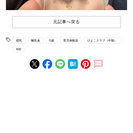
元記事へ戻る
授乳
離乳食
0歳
育児体験談
ひよこクラブ（中期）
app