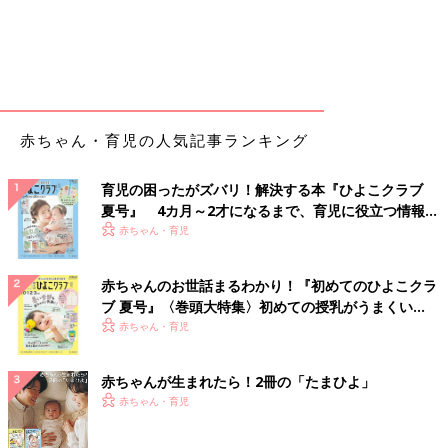
赤ちゃん・育児の人気記事ランキング
育児の困ったがズバリ！解決する本『ひよこクラブ
夏号』 4カ月～2才になるまで、育児に役立つ情報が
いっぱい！
赤ちゃん・育児
赤ちゃんのお世話まるわかり！『初めてのひよこクラ
ブ 夏号』〈巻頭大特集〉初めての授乳がうまくい
く！ おっぱい・ミルクの基本と夏のトラブル 解決テ
赤ちゃん・育児
ク
赤ちゃんが生まれたら！2冊の「たまひよ」
赤ちゃん・育児