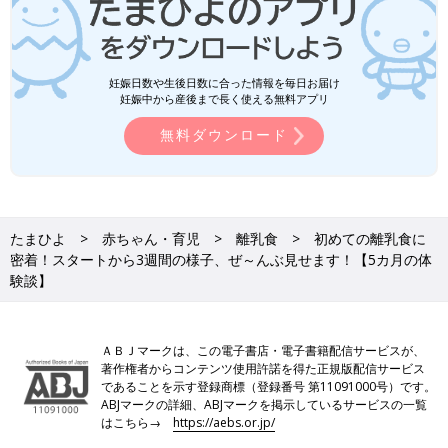
妊娠日数や生後日数に合った情報を毎日お届け
妊娠中から産後まで長く使える無料アプリ
無料ダウンロード
たまひよ
赤ちゃん・育児
離乳食
初めての離乳食に
密着！スタートから3週間の様子、ぜ～んぶ見せます！【5カ月の体
験談】
ＡＢＪマークは、この電子書店・電子書籍配信サービスが、
著作権者からコンテンツ使用許諾を得た正規版配信サービス
であることを示す登録商標（登録番号 第11091000号）です。
ABJマークの詳細、ABJマークを掲示しているサービスの一覧
はこちら→
https://aebs.or.jp/