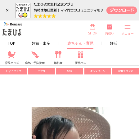
×
内祝い
SHOP
メニュー
TOP
妊娠・出産
赤ちゃん・育児
妊活
育児グッズ
病気・予防接種
離乳食
優待パス
ひよこクラブ
アプリ
SNS
キャンペーン
写真スタジオ