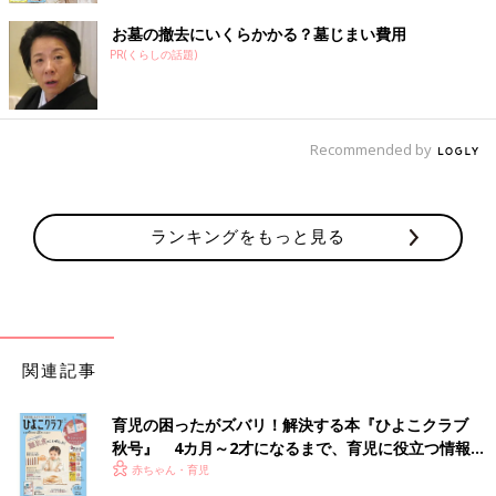
お墓の撤去にいくらかかる？墓じまい費用
PR(くらしの話題)
Recommended by
ランキングをもっと見る
関連記事
育児の困ったがズバリ！解決する本『ひよこクラブ
秋号』 4カ月～2才になるまで、育児に役立つ情報が
いっぱい！
赤ちゃん・育児