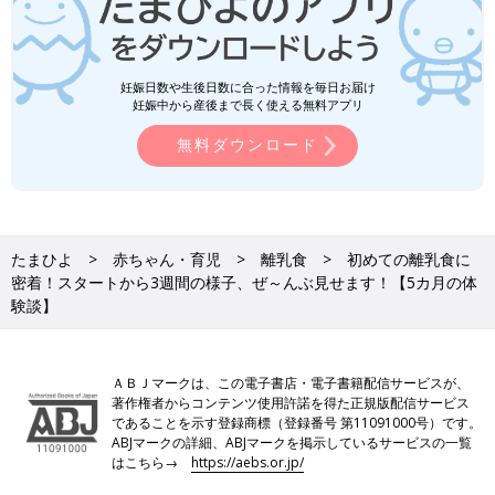
妊娠日数や生後日数に合った情報を毎日お届け
妊娠中から産後まで長く使える無料アプリ
無料ダウンロード
たまひよ
赤ちゃん・育児
離乳食
初めての離乳食に
密着！スタートから3週間の様子、ぜ～んぶ見せます！【5カ月の体
験談】
ＡＢＪマークは、この電子書店・電子書籍配信サービスが、
著作権者からコンテンツ使用許諾を得た正規版配信サービス
であることを示す登録商標（登録番号 第11091000号）です。
ABJマークの詳細、ABJマークを掲示しているサービスの一覧
はこちら→
https://aebs.or.jp/