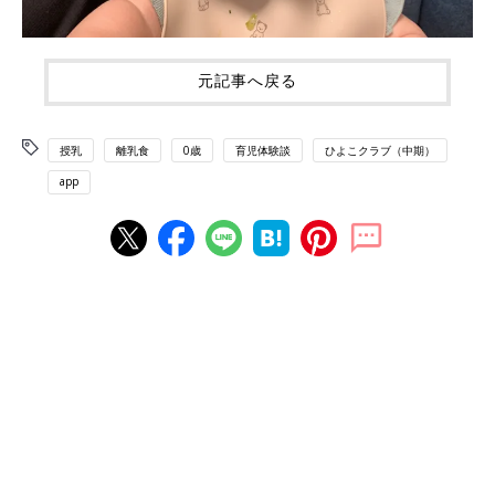
元記事へ戻る
授乳
離乳食
0歳
育児体験談
ひよこクラブ（中期）
app