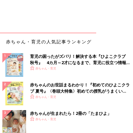
赤ちゃん・育児の人気記事ランキング
育児の困ったがズバリ！解決する本『ひよこクラブ
秋号』 4カ月～2才になるまで、育児に役立つ情報が
いっぱい！
赤ちゃん・育児
赤ちゃんのお世話まるわかり！『初めてのひよこクラ
ブ 夏号』〈巻頭大特集〉初めての授乳がうまくい
く！ おっぱい・ミルクの基本と夏のトラブル 解決テ
赤ちゃん・育児
ク
赤ちゃんが生まれたら！2冊の「たまひよ」
赤ちゃん・育児