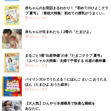
赤ちゃんのお世話まるわかり！『初めてのひよこクラ
ブ 夏号』〈巻頭大特集〉初めての授乳がうまくい
く！ おっぱい・ミルクの基本と夏のトラブル 解決テ
赤ちゃん・育児
ク
赤ちゃんが生まれたら！2冊の「たまひよ」
赤ちゃん・育児
まるごと1冊“出産準備”の本『たまごクラブ 夏号』
〈スペシャル大特集〉夫婦で予習する 出産の教科書
赤ちゃん・育児
バイリンガルでうたえる！にほんご えいご おうたえ
ほん（たまひよ おうた絵本）
赤ちゃん・育児
【大人気】ひんやり冷感寝具で快適な睡眠を
あなたに。