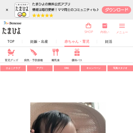
×
内祝い
SHOP
メニュー
TOP
妊娠・出産
赤ちゃん・育児
妊活
育児グッズ
病気・予防接種
離乳食
優待パス
ひよこクラブ
アプリ
SNS
キャンペーン
写真スタジオ