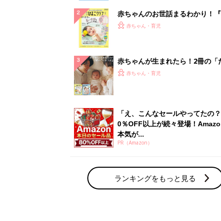
赤ちゃんのお世話まるわかり！『
てのひよこクラブ 夏号』〈巻頭
赤ちゃん・育児
集〉初めての授乳がうまくいく！
っぱい・ミルクの基本と夏のトラ
解決テク
赤ちゃんが生まれたら！2冊の「
ひよ」
赤ちゃん・育児
「え、こんなセールやってたの？
0％OFF以上が続々登場！Amazo
本気が...
PR（Amazon）
ランキングをもっと見る