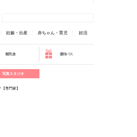
妊娠・出産
赤ちゃん・育児
妊活
離乳食
優待パス
写真スタジオ
？【専門家】