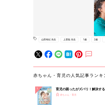
山田有紀 先生
上里聡 先生
1歳
2歳
赤ちゃん・育児の人気記事ランキ
育児の困ったがズバリ！解決する
『ひよこクラブ 夏号』 4カ月～
赤ちゃん・育児
になるまで、育児に役立つ情報が
ぱい！