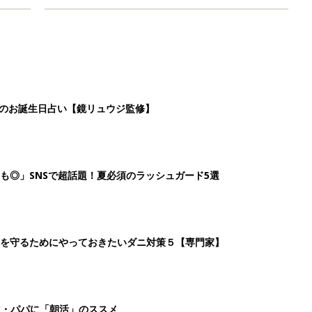
日のお誕生日占い【鏡リュウジ監修】
も◎」SNSで超話題！夏必須のラッシュガード5選
を守るためにやっておきたいダニ対策５【専門家】
マ・パパに「朝活」のススメ