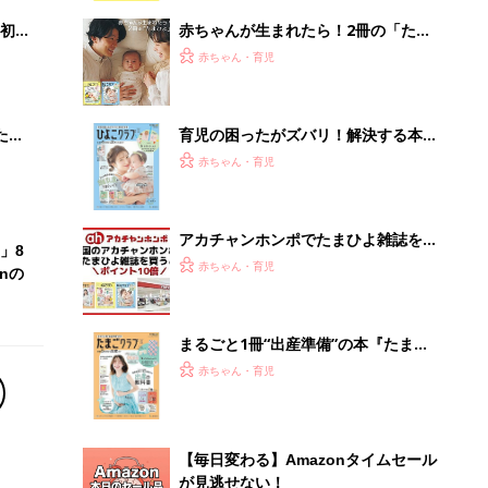
解決テク
初め
赤ちゃんが生まれたら！2冊の「たま
大特
ひよ」
赤ちゃん・育児
 お
ブル
たま
育児の困ったがズバリ！解決する本
『ひよこクラブ 夏号』 4カ月～2才
赤ちゃん・育児
になるまで、育児に役立つ情報がいっ
ぱい！
アカチャンホンポでたまひよ雑誌を買
」8
うとポイント10倍【期間限定】
赤ちゃん・育児
nの
まるごと1冊“出産準備”の本『たまご
クラブ 夏号』〈スペシャル大特集〉
赤ちゃん・育児
夫婦で予習する 出産の教科書
【毎日変わる】Amazonタイムセール
が見逃せない！