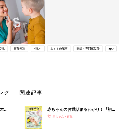
3歳
発育発達
4歳～
おすすめ記事
医師・専門家監修
app
ング
関連記事
本
赤ちゃんのお世話まるわかり！『初め
2才
てのひよこクラブ 夏号』〈巻頭大特
赤ちゃん・育児
いっ
集〉初めての授乳がうまくいく！ お
っぱい・ミルクの基本と夏のトラブル