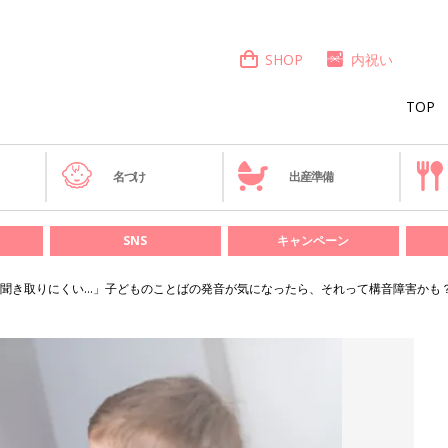
SHOP
内祝い
TOP
き
名づけ
出産準備
SNS
キャンペーン
聞き取りにくい…」子どものことばの発音が気になったら、それって構音障害かも