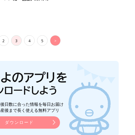
2
3
4
5
>
生後日数に合った情報を毎日お届け
ら産後まで長く使える無料アプリ
ダウンロード