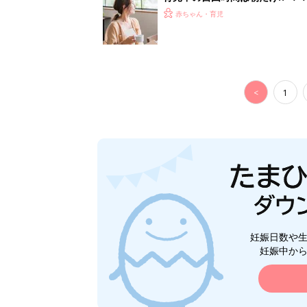
赤ちゃん・育児
<
1
妊娠日数や
妊娠中か