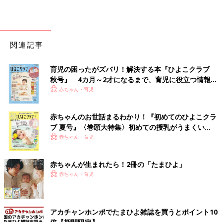
関連記事
育児の困ったがズバリ！解決する本『ひよこクラブ
秋号』 4カ月～2才になるまで、育児に役立つ情報が
いっぱい！
赤ちゃん・育児
赤ちゃんのお世話まるわかり！『初めてのひよこクラ
ブ 夏号』〈巻頭大特集〉初めての授乳がうまくい
く！ おっぱい・ミルクの基本と夏のトラブル 解決テ
赤ちゃん・育児
ク
赤ちゃんが生まれたら！2冊の「たまひよ」
赤ちゃん・育児
アカチャンホンポでたまひよ雑誌を買うとポイント10