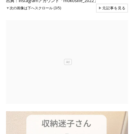
出典：Instagramアカウント「mokoslife_2022」
▼
次の画像は下へスクロール (3/5)
▶
元記事を見る