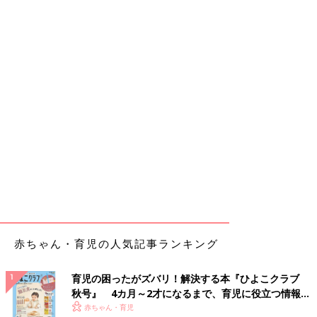
赤ちゃん・育児の人気記事ランキング
育児の困ったがズバリ！解決する本『ひよこクラブ
秋号』 4カ月～2才になるまで、育児に役立つ情報が
いっぱい！
赤ちゃん・育児