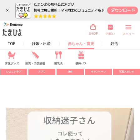
×
内祝い
SHOP
メニュー
TOP
妊娠・出産
赤ちゃん・育児
妊活
育児グッズ
病気・予防接種
離乳食
優待パス
ひよこクラブ
アプリ
SNS
キャンペーン
写真スタジオ