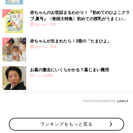
赤ちゃんのお世話まるわかり！『初めてのひよこクラ
ブ 夏号』〈巻頭大特集〉初めての授乳がうまくい
く！ おっぱい・ミルクの基本と夏のトラブル 解決テ
赤ちゃん・育児
ク
赤ちゃんが生まれたら！2冊の「たまひよ」
赤ちゃん・育児
お墓の撤去にいくらかかる？墓じまい費用
PR(くらしの話題)
Recommended by
ランキングをもっと見る