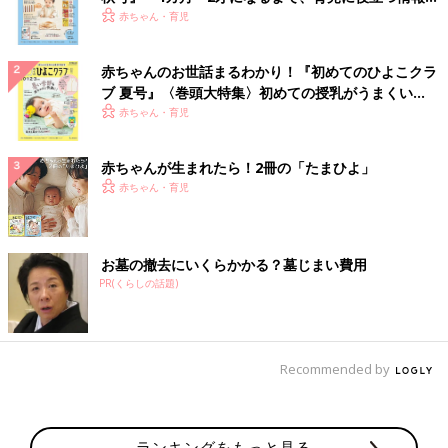
いっぱい！
赤ちゃん・育児
赤ちゃんのお世話まるわかり！『初めてのひよこクラ
ブ 夏号』〈巻頭大特集〉初めての授乳がうまくい
く！ おっぱい・ミルクの基本と夏のトラブル 解決テ
赤ちゃん・育児
ク
赤ちゃんが生まれたら！2冊の「たまひよ」
赤ちゃん・育児
お墓の撤去にいくらかかる？墓じまい費用
PR(くらしの話題)
Recommended by
ランキングをもっと見る