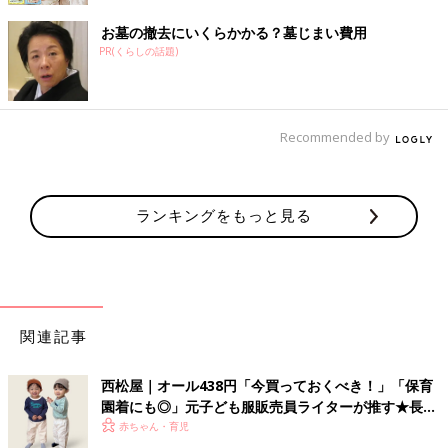
お墓の撤去にいくらかかる？墓じまい費用
PR(くらしの話題)
Recommended by
ランキングをもっと見る
関連記事
西松屋｜オール438円「今買っておくべき！」「保育
園着にも◎」元子ども服販売員ライターが推す★長袖
Tシャツ5選
赤ちゃん・育児