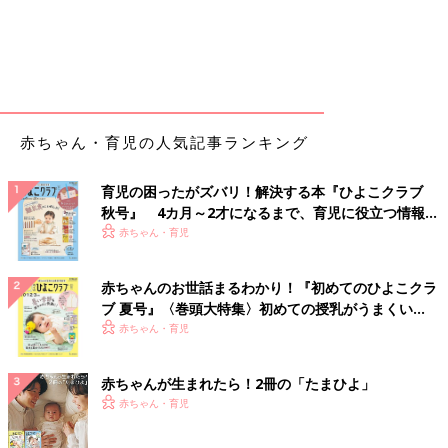
赤ちゃん・育児の人気記事ランキング
育児の困ったがズバリ！解決する本『ひよこクラブ
秋号』 4カ月～2才になるまで、育児に役立つ情報が
いっぱい！
赤ちゃん・育児
赤ちゃんのお世話まるわかり！『初めてのひよこクラ
ブ 夏号』〈巻頭大特集〉初めての授乳がうまくい
く！ おっぱい・ミルクの基本と夏のトラブル 解決テ
赤ちゃん・育児
ク
赤ちゃんが生まれたら！2冊の「たまひよ」
赤ちゃん・育児