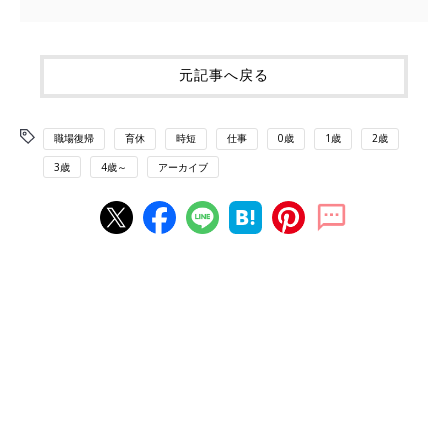
元記事へ戻る
職場復帰
育休
時短
仕事
0歳
1歳
2歳
3歳
4歳～
アーカイブ