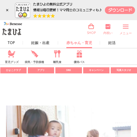
×
内祝い
SHOP
メニュー
TOP
妊娠・出産
赤ちゃん・育児
妊活
育児グッズ
病気・予防接種
離乳食
優待パス
ひよこクラブ
アプリ
SNS
キャンペーン
写真スタジオ