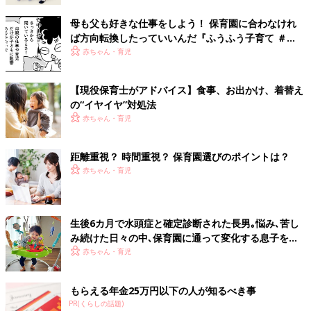
母も父も好きな仕事をしよう！ 保育園に合わなけれ
ば方向転換したっていいんだ『ふうふう子育て ＃
61』
赤ちゃん・育児
【現役保育士がアドバイス】食事、お出かけ、着替え
の“イヤイヤ”対処法
赤ちゃん・育児
距離重視？ 時間重視？ 保育園選びのポイントは？
赤ちゃん・育児
生後6カ月で水頭症と確定診断された長男｡悩み､苦し
み続けた日々の中､保育園に通って変化する息子を見
て･･･【X連鎖性遺伝性水頭症】
赤ちゃん・育児
もらえる年金25万円以下の人が知るべき事
PR(くらしの話題)