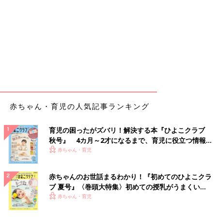
赤ちゃん・育児の人気記事ランキング
育児の困ったがズバリ！解決する本『ひよこクラブ
秋号』 4カ月～2才になるまで、育児に役立つ情報が
いっぱい！
赤ちゃん・育児
赤ちゃんのお世話まるわかり！『初めてのひよこクラ
ブ 夏号』〈巻頭大特集〉初めての授乳がうまくい
く！ おっぱい・ミルクの基本と夏のトラブル 解決テ
赤ちゃん・育児
ク