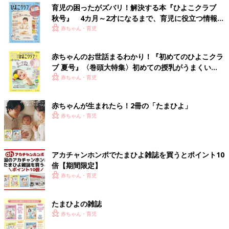
育児の困ったがズバリ！解決する本『ひよこクラブ
秋号』 4カ月～2才になるまで、育児に役立つ情報が
いっぱい！
赤ちゃん・育児
赤ちゃんのお世話まるわかり！『初めてのひよこクラ
ブ 夏号』〈巻頭大特集〉初めての授乳がうまくい
く！ おっぱい・ミルクの基本と夏のトラブル 解決テ
赤ちゃん・育児
ク
赤ちゃんが生まれたら！2冊の「たまひよ」
赤ちゃん・育児
アカチャンホンポでたまひよ雑誌を買うとポイント10
倍【期間限定】
赤ちゃん・育児
たまひよの雑誌
赤ちゃん・育児