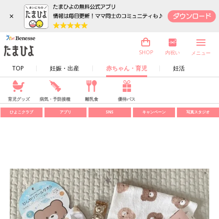
×
内祝い
SHOP
メニュー
TOP
妊娠・出産
赤ちゃん・育児
妊活
育児グッズ
病気・予防接種
離乳食
優待パス
ひよこクラブ
アプリ
SNS
キャンペーン
写真スタジオ