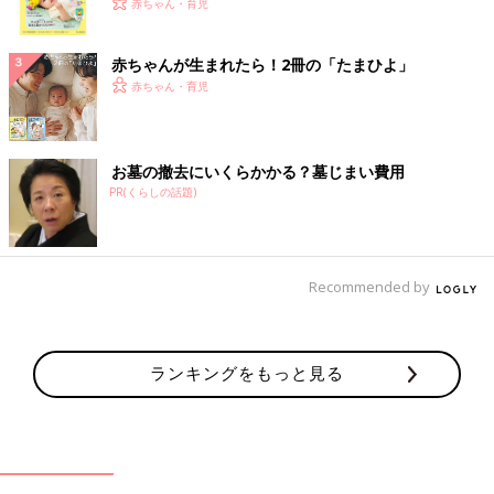
く！ おっぱい・ミルクの基本と夏のトラブル 解決テ
赤ちゃん・育児
ク
赤ちゃんが生まれたら！2冊の「たまひよ」
赤ちゃん・育児
お墓の撤去にいくらかかる？墓じまい費用
PR(くらしの話題)
Recommended by
ランキングをもっと見る