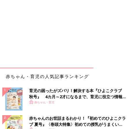
赤ちゃん・育児の人気記事ランキング
育児の困ったがズバリ！解決する本『ひよこクラブ
秋号』 4カ月～2才になるまで、育児に役立つ情報が
いっぱい！
赤ちゃん・育児
赤ちゃんのお世話まるわかり！『初めてのひよこクラ
ブ 夏号』〈巻頭大特集〉初めての授乳がうまくい