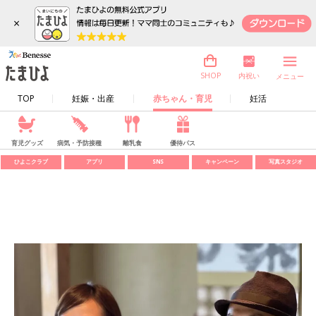
×
内祝い
SHOP
メニュー
TOP
妊娠・出産
赤ちゃん・育児
妊活
育児グッズ
病気・予防接種
離乳食
優待パス
ひよこクラブ
アプリ
SNS
キャンペーン
写真スタジオ