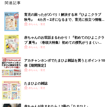
関連記事
育児の困ったがズバリ！解決する本『ひよこクラブ
秋号』 4カ月～2才になるまで、育児に役立つ情報が
いっぱい！
赤ちゃん・育児
赤ちゃんのお世話まるわかり！『初めてのひよこクラ
ブ 夏号』〈巻頭大特集〉初めての授乳がうまくい
く！ おっぱい・ミルクの基本と夏のトラブル 解決テ
赤ちゃん・育児
ク
アカチャンホンポでたまひよ雑誌を買うとポイント10
倍【期間限定】
赤ちゃん・育児
たまひよの雑誌
赤ちゃん・育児
赤ちゃんが生まれたら！2冊の「たまひよ」