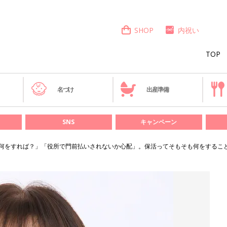
SHOP
内祝い
TOP
き
名づけ
出産準備
SNS
キャンペーン
何をすれば？」「役所で門前払いされないか心配」。保活ってそもそも何をするこ