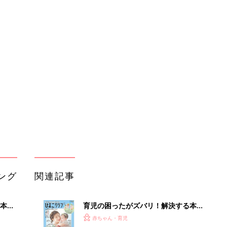
ング
関連記事
本
育児の困ったがズバリ！解決する本
2才
『ひよこクラブ 秋号』 4カ月～2才
赤ちゃん・育児
いっ
になるまで、育児に役立つ情報がいっ
ぱい！
初め
赤ちゃんのお世話まるわかり！『初め
大特
てのひよこクラブ 夏号』〈巻頭大特
赤ちゃん・育児
 お
集〉初めての授乳がうまくいく！ お
ブル
っぱい・ミルクの基本と夏のトラブル
解決テク
たま
アカチャンホンポでたまひよ雑誌を買
うとポイント10倍【期間限定】
赤ちゃん・育児
赤ちゃんが生まれたら！2冊の「たま
適な
ひよ」
赤ちゃん・育児