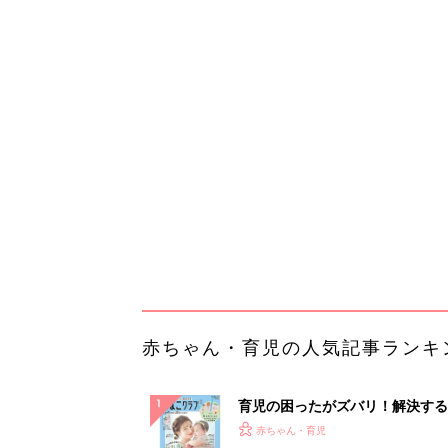
赤ちゃん・育児の人気記事ランキ
育児の困ったがズバリ！解決する
『ひよこクラブ 夏号』 4カ月～
赤ちゃん・育児
になるまで、育児に役立つ情報が
ぱい！
赤ちゃんのお世話まるわかり！『
てのひよこクラブ 夏号』〈巻頭
赤ちゃん・育児
集〉初めての授乳がうまくいく！
っぱい・ミルクの基本と夏のトラ
解決テク
赤ちゃんが生まれたら！2冊の「
ひよ」
赤ちゃん・育児
【大人気】ひんやり冷感寝具で快
睡眠をあなたに。
PR（アイリスプラザ）