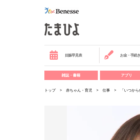
妊娠早見表
お金・手続
雑誌・書籍
アプリ
トップ
赤ちゃん・育児
仕事
「いつから