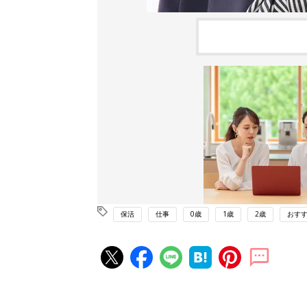
保活
仕事
0歳
1歳
2歳
おす