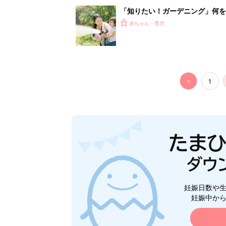
妊娠日数や
妊娠中か