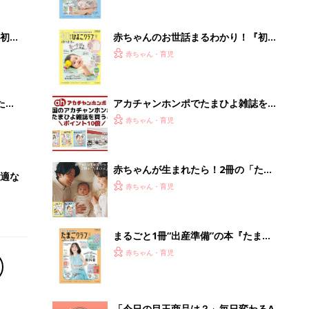
まるごと1冊“出産準備”の本『たまご
クラブ 夏号』〈スペシャル大特集〉
赤ちゃん・育児
夫婦で予習する 出産の教科書
「今日の目玉商品は？」毎日変わるA
mazonタイムセールが見逃せない
PR（Amazon）
Recommended by
離乳食はいつから？進め方は？「たまひよ きほんの離
乳食」