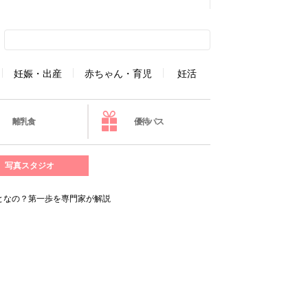
妊娠・出産
赤ちゃん・育児
妊活
離乳食
優待パス
写真スタジオ
となの？第一歩を専門家が解説