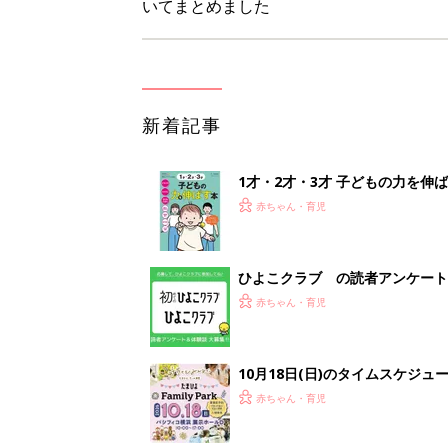
10月18日(日)のタイムスケジュ
赤ちゃん・育児
「知りたい！ガーデニング」何
赤ちゃん・育児
<
1