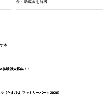
ール【たまひよ ファミリーパーク2026】
を育てる？土はどうする？
2
3
4
5
>