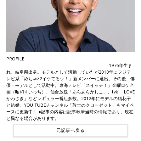
PROFILE
1976年生ま
れ。岐阜県出身。モデルとして活動していたが2010年にフジテ
レビ系「めちゃ×2イケてるッ！」新メンバーに選出。その後、俳
優・モデルとして活動中。東海テレビ「スイッチ！」金曜ロケ企
画（昭和すいっち）、仙台放送「あらあらかしこ」、tvk 「LOVE
かわさき」などレギュラー番組多数。2012年にモデルの結花子
と結婚。YOU TUBEチャンネル「敦士のクローゼット」もマイペ
ースに更新中！ ●記事の内容は記事執筆当時の情報であり、現在
と異なる場合があります。
元記事へ戻る