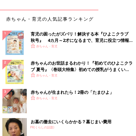
赤ちゃん・育児の人気記事ランキング
育児の困ったがズバリ！解決する本『ひよこクラブ
秋号』 4カ月～2才になるまで、育児に役立つ情報が
いっぱい！
赤ちゃん・育児
赤ちゃんのお世話まるわかり！『初めてのひよこクラ
ブ 夏号』〈巻頭大特集〉初めての授乳がうまくい
く！ おっぱい・ミルクの基本と夏のトラブル 解決テ
赤ちゃん・育児
ク
赤ちゃんが生まれたら！2冊の「たまひよ」
赤ちゃん・育児
お墓の撤去にいくらかかる？墓じまい費用
PR(くらしの話題)