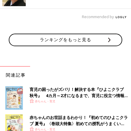
Recommended by
ランキングをもっと見る
関連記事
育児の困ったがズバリ！解決する本『ひよこクラブ
秋号』 4カ月～2才になるまで、育児に役立つ情報が
いっぱい！
赤ちゃん・育児
赤ちゃんのお世話まるわかり！『初めてのひよこクラ
ブ 夏号』〈巻頭大特集〉初めての授乳がうまくい
く！ おっぱい・ミルクの基本と夏のトラブル 解決テ
赤ちゃん・育児