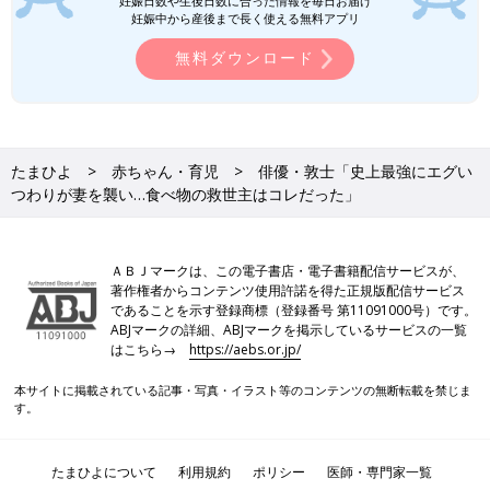
妊娠日数や生後日数に合った情報を毎日お届け
妊娠中から産後まで長く使える無料アプリ
無料ダウンロード
たまひよ
赤ちゃん・育児
俳優・敦士「史上最強にエグい
つわりが妻を襲い…食べ物の救世主はコレだった」
ＡＢＪマークは、この電子書店・電子書籍配信サービスが、
著作権者からコンテンツ使用許諾を得た正規版配信サービス
であることを示す登録商標（登録番号 第11091000号）です。
ABJマークの詳細、ABJマークを掲示しているサービスの一覧
はこちら→
https://aebs.or.jp/
本サイトに掲載されている記事・写真・イラスト等のコンテンツの無断転載を禁じま
す。
たまひよについて
利用規約
ポリシー
医師・専門家一覧