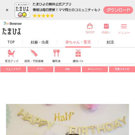
×
内祝い
SHOP
メニュー
TOP
妊娠・出産
赤ちゃん・育児
妊活
育児グッズ
病気・予防接種
離乳食
優待パス
ひよこクラブ
アプリ
SNS
キャンペーン
写真スタジオ