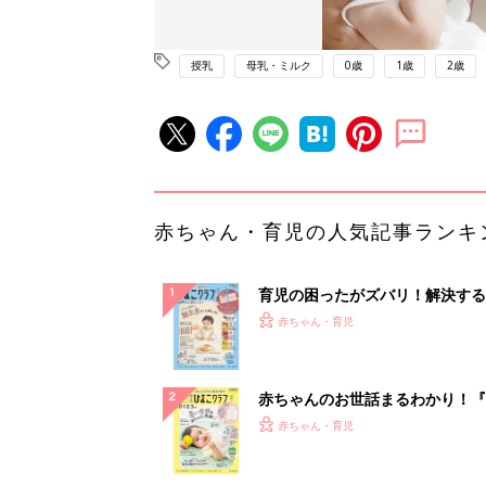
授乳
母乳・ミルク
0歳
1歳
2歳
赤ちゃん・育児の人気記事ランキ
育児の困ったがズバリ！解決する
『ひよこクラブ 秋号』 4カ月～
赤ちゃん・育児
になるまで、育児に役立つ情報が
ぱい！
赤ちゃんのお世話まるわかり！『
てのひよこクラブ 夏号』〈巻頭
赤ちゃん・育児
集〉初めての授乳がうまくいく！
っぱい・ミルクの基本と夏のトラ