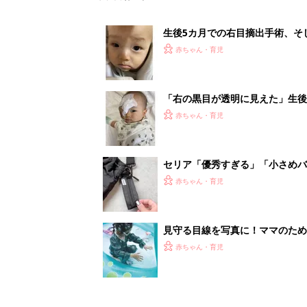
生後5カ月での右目摘出手術、そ
の生活【網膜芽細胞腫】
赤ちゃん・育児
「右の黒目が透明に見えた」生後
芽細胞腫】
赤ちゃん・育児
セリア「優秀すぎる」「小さめバ
赤ちゃん・育児
見守る目線を写真に！ママのための撮
赤ちゃん・育児