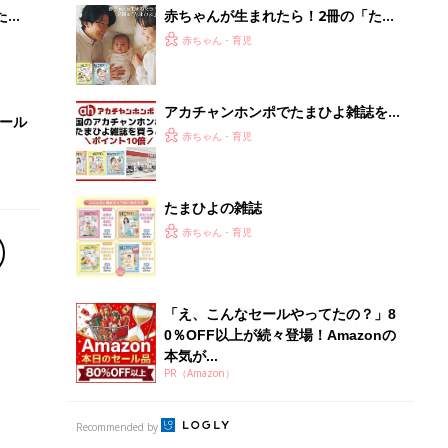
解決テク
たま
赤ちゃんが生まれたら！2冊の「たま
ひよ」
赤ちゃん・育児
アカチャンホンポでたまひよ雑誌を買
セール
うとポイント10倍【期間限定】
赤ちゃん・育児
たまひよの雑誌
赤ちゃん・育児
「え、こんなセールやってたの？」8
0％OFF以上が続々登場！Amazonの
本気が...
PR（Amazon）
Recommended by