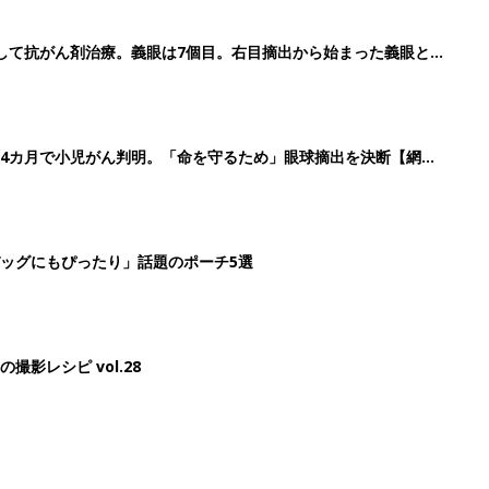
して抗がん剤治療。義眼は7個目。右目摘出から始まった義眼と
4カ月で小児がん判明。「命を守るため」眼球摘出を決断【網膜
ッグにもぴったり」話題のポーチ5選
影レシピ vol.28