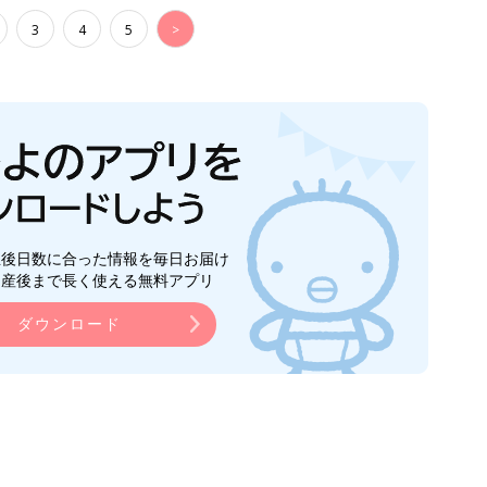
3
4
5
>
生後日数に合った情報を毎日お届け
ら産後まで長く使える無料アプリ
ダウンロード