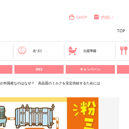
SHOP
内祝い
TOP
き
名づけ
出産準備
SNS
キャンペーン
が外国産なのはなぜ？ 高品質のミルクを安定供給するためには