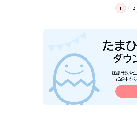
1
2
妊娠日数や
妊娠中か