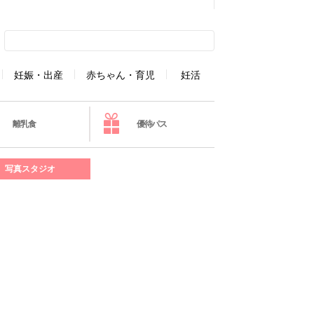
妊娠・出産
赤ちゃん・育児
妊活
離乳食
優待パス
写真スタジオ