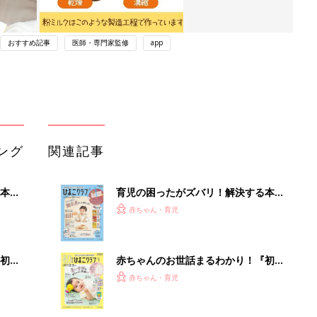
おすすめ記事
医師・専門家監修
app
ング
関連記事
本
育児の困ったがズバリ！解決する本
2才
『ひよこクラブ 秋号』 4カ月～2才
赤ちゃん・育児
いっ
になるまで、育児に役立つ情報がいっ
ぱい！
初め
赤ちゃんのお世話まるわかり！『初め
大特
てのひよこクラブ 夏号』〈巻頭大特
赤ちゃん・育児
 お
集〉初めての授乳がうまくいく！ お
ブル
っぱい・ミルクの基本と夏のトラブル