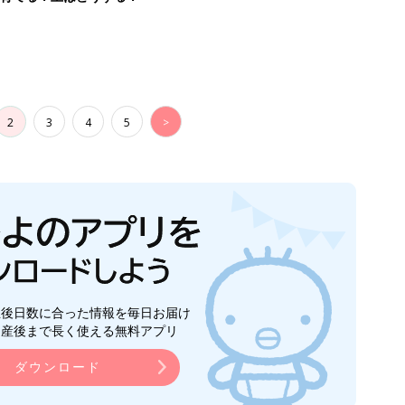
2
3
4
5
>
生後日数に合った情報を毎日お届け
ら産後まで長く使える無料アプリ
ダウンロード