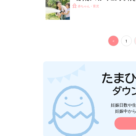
赤ちゃん・育児
<
1
妊娠日数や
妊娠中か