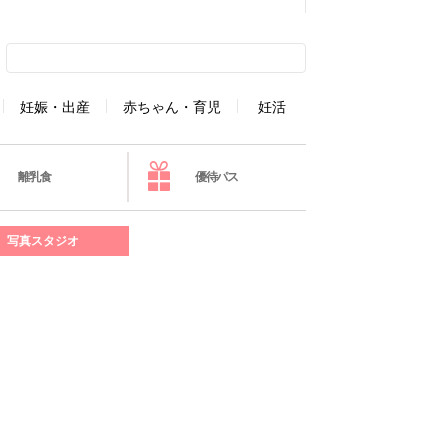
妊娠・出産
赤ちゃん・育児
妊活
離乳食
優待パス
写真スタジオ