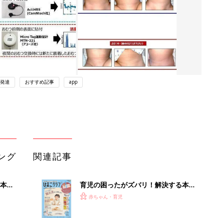
発達
おすすめ記事
app
ング
関連記事
本
育児の困ったがズバリ！解決する本
2才
『ひよこクラブ 秋号』 4カ月～2才
赤ちゃん・育児
いっ
になるまで、育児に役立つ情報がいっ
ぱい！