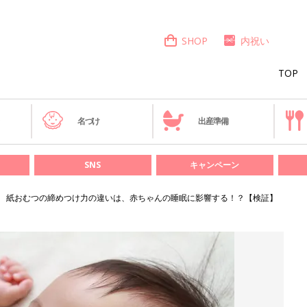
SHOP
内祝い
TOP
き
名づけ
出産準備
SNS
キャンペーン
紙おむつの締めつけ力の違いは、赤ちゃんの睡眠に影響する！？【検証】