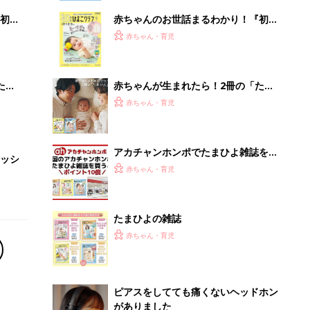
初め
赤ちゃんのお世話まるわかり！『初め
大特
てのひよこクラブ 夏号』〈巻頭大特
赤ちゃん・育児
 お
集〉初めての授乳がうまくいく！ お
ブル
っぱい・ミルクの基本と夏のトラブル
解決テク
たま
赤ちゃんが生まれたら！2冊の「たま
ひよ」
赤ちゃん・育児
アカチャンホンポでたまひよ雑誌を買
ッシ
うとポイント10倍【期間限定】
赤ちゃん・育児
たまひよの雑誌
赤ちゃん・育児
ピアスをしてても痛くないヘッドホン
がありました