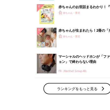
赤ちゃんのお世話まるわかり！『
てのひよこクラブ 夏号』〈巻頭
赤ちゃん・育児
集〉初めての授乳がうまくいく！
っぱい・ミルクの基本と夏のトラ
解決テク
赤ちゃんが生まれたら！2冊の「
ひよ」
赤ちゃん・育児
マーシャルのヘッドホンが「ファ
ョン」で終わらない理由
PR（Marshall Group AB）
ランキングをもっと見る