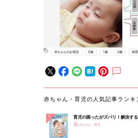
赤ちゃんのお世話
0歳
1歳
2歳
発育
赤ちゃん・育児の人気記事ランキ
育児の困ったがズバリ！解決する
『ひよこクラブ 夏号』 4カ月～
赤ちゃん・育児
になるまで、育児に役立つ情報が
ぱい！